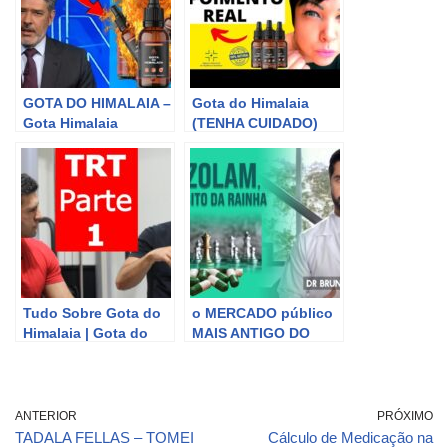
GOTA DO HIMALAIA –
Gota do Himalaia
Gota Himalaia
(TENHA CUIDADO)
funciona? Gota
GOTA DO HIMALAIA
Himalaia funciona
FUNCIONA? Gota do
mesmo? Gota
Himalaia é bom?
Himalaia
GOTA DO HIMALAIA
depoimentos?
Tudo Sobre Gota do
o MERCADO público
Himalaia | Gota do
MAIS ANTIGO DO
Himalaia Como
BRASIL, Mercado Ver-
Funciona? Gota do
o-Peso | Belém –
Himalaia é Seguro?
PARÁ | Ep1
ANTERIOR
PRÓXIMO
TADALA FELLAS – TOMEI
Cálculo de Medicação na