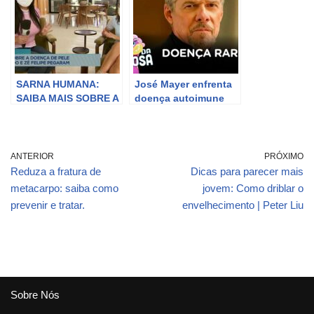
Diniz?
SARNA HUMANA:
José Mayer enfrenta
SAIBA MAIS SOBRE A
doença autoimune
DOENÇA DE PELE
rara – saiba mais.
QUE LEONARDO E ZÉ
FELIPE PEGARAM
ANTERIOR
PRÓXIMO
Reduza a fratura de
Dicas para parecer mais
metacarpo: saiba como
jovem: Como driblar o
prevenir e tratar.
envelhecimento | Peter Liu
Sobre Nós