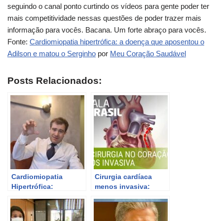
seguindo o canal ponto curtindo os vídeos para gente poder ter
mais competitividade nessas questões de poder trazer mais
informação para vocês. Bacana. Um forte abraço para vocês.
Fonte:
Cardiomiopatia hipertrófica: a doença que aposentou o
Adilson e matou o Serginho
por
Meu Coração Saudável
Posts Relacionados:
Cardiomiopatia
Cirurgia cardíaca
Hipertrófica:
menos invasiva:
atividades físicas
saiba mais sobre a
permitidas após
técnica emergente.
morte de João Paulo