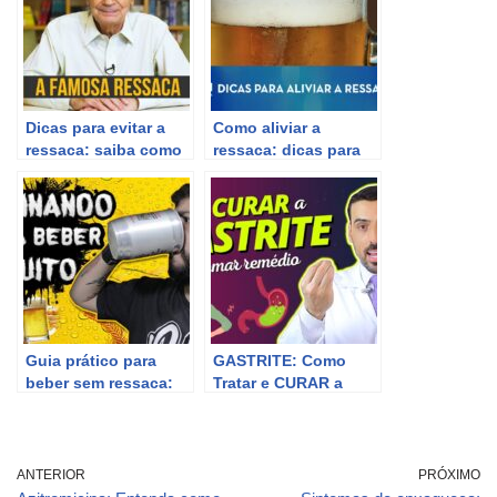
Dicas para evitar a
Como aliviar a
ressaca: saiba como
ressaca: dicas para
se prevenir
quem exagerou na
bebida
Guia prático para
GASTRITE: Como
beber sem ressaca:
Tratar e CURAR a
dicas infalíveis
GASTRITE Sem Tomar
Remédio |
Nutricionista Bruno
Motta
ANTERIOR
PRÓXIMO