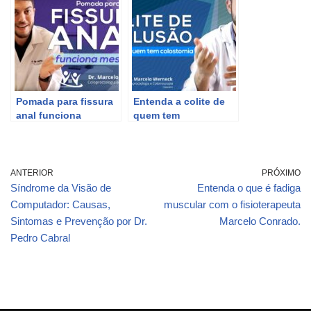
Pomada para fissura
Entenda a colite de
anal funciona
quem tem
mesmo? | Dr Marcelo
colostomia: sintomas
Werneck
e cuidados – Dr.
Marcelo Werneck
ANTERIOR
PRÓXIMO
Síndrome da Visão de
Entenda o que é fadiga
Computador: Causas,
muscular com o fisioterapeuta
Sintomas e Prevenção por Dr.
Marcelo Conrado.
Pedro Cabral