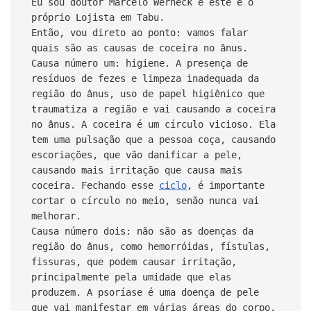
Eu sou doutor Marcelo Werneck e este é o 
próprio Lojista em Tabu.

Então, vou direto ao ponto: vamos falar 
quais são as causas de coceira no ânus.

Causa número um: higiene. A presença de 
resíduos de fezes e limpeza inadequada da 
região do ânus, uso de papel higiênico que 
traumatiza a região e vai causando a coceira 
no ânus. A coceira é um círculo vicioso. Ela 
tem uma pulsação que a pessoa coça, causando 
escoriações, que vão danificar a pele, 
causando mais irritação que causa mais 
coceira. Fechando esse 
ciclo
, é importante 
cortar o círculo no meio, senão nunca vai 
melhorar.

Causa número dois: não são as doenças da 
região do ânus, como hemorróidas, fístulas, 
fissuras, que podem causar irritação, 
principalmente pela umidade que elas 
produzem. A psoríase é uma doença de pele 
que vai manifestar em várias áreas do corpo. 