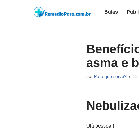
Bulas
Publ
Pular
para
o
conteúdo
Benefíci
asma e b
por
Para que serve?
13 
Nebuliza
Olá pessoal!