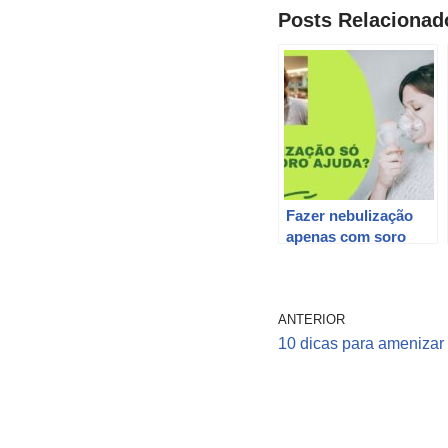
Posts Relacionad
Fazer nebulização
apenas com soro
ajuda na asma e na
bronquíte ?
ANTERIOR
10 dicas para amenizar