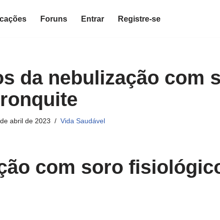
icações
Foruns
Entrar
Registre-se
os da nebulização com 
ronquite
de abril de 2023
Vida Saudável
ção com soro fisiológic