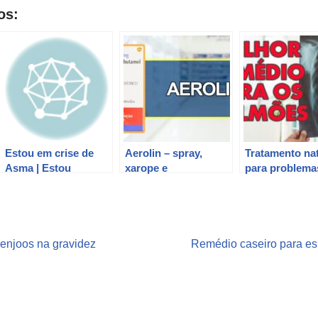
os:
Estou em crise de
Aerolin – spray,
Tratamento nat
Asma | Estou
xarope e
para problema
tomando Foraseq
comprimidos para
respiratórios 
200 e fazendo
asma, bronquite e
Apneia, Asma,
nebulização | Mas
enfisema
Enfisema e
não melhoro
Bronquite
 enjoos na gravidez
Remédio caseiro para esp