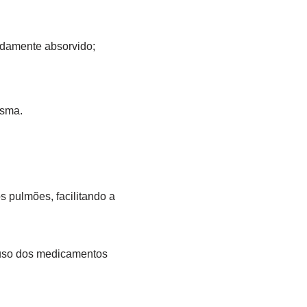
pidamente absorvido;
asma.
s pulmões, facilitando a
o uso dos medicamentos