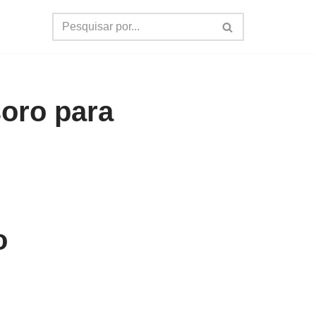
soro para
o