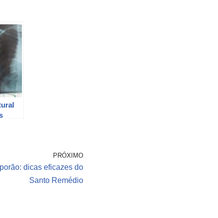
ural
s
como
PRÓXIMO
orão: dicas eficazes do
Santo Remédio