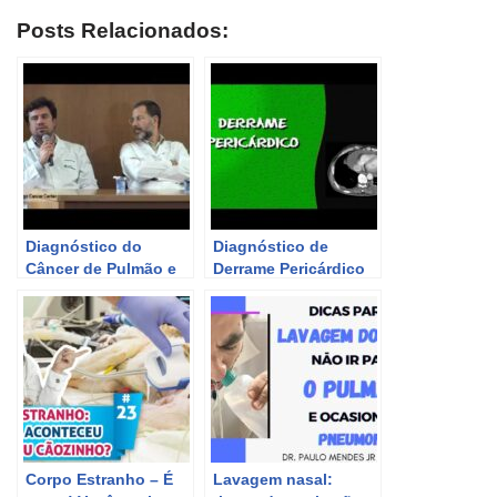
Posts Relacionados:
Diagnóstico do
Diagnóstico de
Câncer de Pulmão e
Derrame Pericárdico
Tórax: Encontro com
através da
Especialistas
Tomografia
Computadorizada de
Tórax
Corpo Estranho – É
Lavagem nasal: