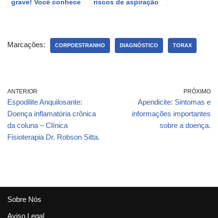
grave! Você conhece
riscos de aspiração
os sintomas? Saiba o
para os pulmões e
que fazer!
como evitar
Marcações:
CORPOESTRANHO
DIAGNÓSTICO
TORAX
ANTERIOR
PRÓXIMO
Espodilite Anquilosante:
Apendicite: Sintomas e
Doença inflamatória crônica
informações importantes
da coluna – Clínica
sobre a doença.
Fisioterapia Dr. Robson Sitta.
Sobre Nós
Aviso Legal