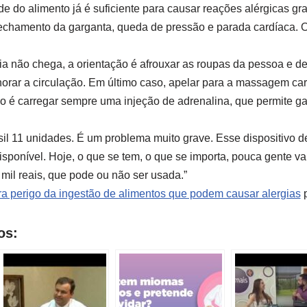
do alimento já é suficiente para causar reações alérgicas gr
o fechamento da garganta, queda de pressão e parada cardíaca. 
 não chega, a orientação é afrouxar as roupas da pessoa e de
horar a circulação. Em último caso, apelar para a massagem ca
o é carregar sempre uma injeção de adrenalina, que permite g
il 11 unidades. É um problema muito grave. Esse dispositivo d
isponível. Hoje, o que se tem, o que se importa, pouca gente va
mil reais, que pode ou não ser usada.”
ra perigo da ingestão de alimentos que podem causar alergias
os: