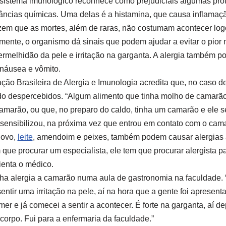
 sistema imunológico reconhece como prejudiciais algumas prot
âncias químicas. Uma delas é a histamina, que causa inflamaç
zem que as mortes, além de raras, não costumam acontecer logo
ente, o organismo dá sinais que podem ajudar a evitar o pior n
ermelhidão da pele e irritação na garganta. A alergia também 
 náusea e vômito.
ção Brasileira de Alergia e Imunologia acredita que, no caso d
do despercebidos. “Algum alimento que tinha molho de camarão
marão, ou que, no preparo do caldo, tinha um camarão e ele se 
ensibilizou, na próxima vez que entrou em contato com o camar
 ovo,
leite
, amendoim e peixes, também podem causar alergias a
 que procurar um especialista, ele tem que procurar alergista pa
rienta o médico.
nha alergia a camarão numa aula de gastronomia na faculdade. 
ntir uma irritação na pele, aí na hora que a gente foi apresenta
er e já comecei a sentir a acontecer. É forte na garganta, aí d
corpo. Fui para a enfermaria da faculdade.”