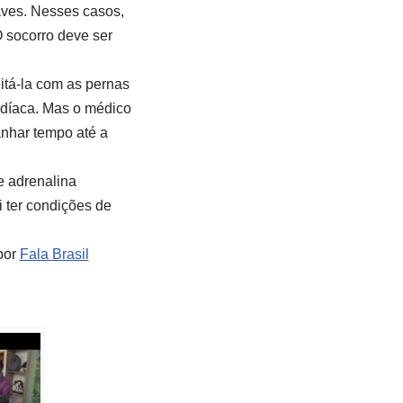
aves. Nesses casos,
O socorro deve ser
itá-la com as pernas
rdíaca. Mas o médico
anhar tempo até a
e adrenalina
i ter condições de
por
Fala Brasil