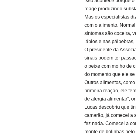
Isso acontece porque o
reage produzindo subst
Mas os especialistas di
com o alimento. Normalm
sintomas são coceira, v
lábios e nas pálpebras,
O presidente da Associa
sinais podem ter passa
o peixe com molho de ca
do momento que ele se s
Outros alimentos, como
primeira reação, ele tem
de alergia alimentar”, o
Lucas descobriu que ti
camarão, já comecei a se
fez nada. Comecei a com
monte de bolinhas pelo 