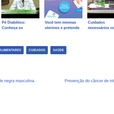
Pé Diabético:
Você tem miomas
Cuidados
Conheça os
uterinos e pretende
necessários c
sintomas,
engravidar? Veja os
aquários: faça
tratamentos e
cuidados
limpeza
cuidados
necessários
regularmente
necessários.
ALIMENTARES
CUIDADOS
SAÚDE
le negra masculina.
Prevenção do câncer de int