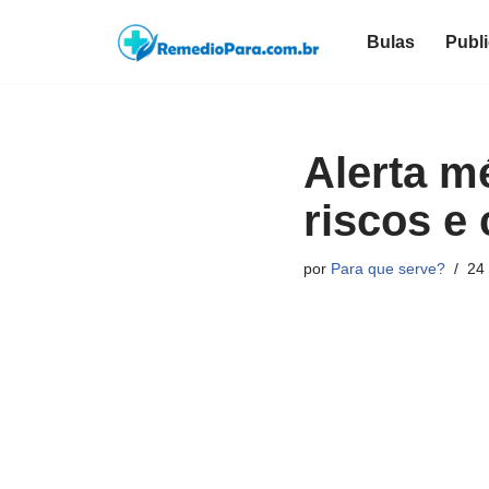
Bulas
Publ
Pular
para
o
conteúdo
Alerta m
riscos e
por
Para que serve?
24 