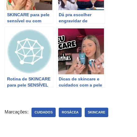
SKINCARE para pele
Dá pra escolher
sensível ou com
engravidar de
rosácea: Rotina
Gêmeos? Dra Maira
essencial por Thais
de La Rocque
Marques
Rotina de SKINCARE
Dicas de skincare e
para pele SENSÍVEL
cuidados com a pele
ou com ROSÁCEA |
por Camis Jung
Thais Marques
Marcações:
CUIDADOS
ROSÁCEA
SKINCARE