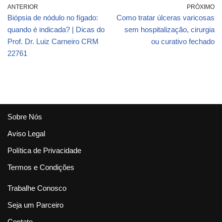
ANTERIOR
PRÓXIMO
Biópsia de nódulo no fígado:
Como tratar úlceras varicosas
quando é indicada? | Dicas do
sem hospitalização, cirurgia
Prof. Dr. Luiz Carneiro CRM
ou curativo fechado
22761
Sobre Nós
Aviso Legal
Política de Privacidade
Termos e Condições
Trabalhe Conosco
Seja um Parceiro
Contato