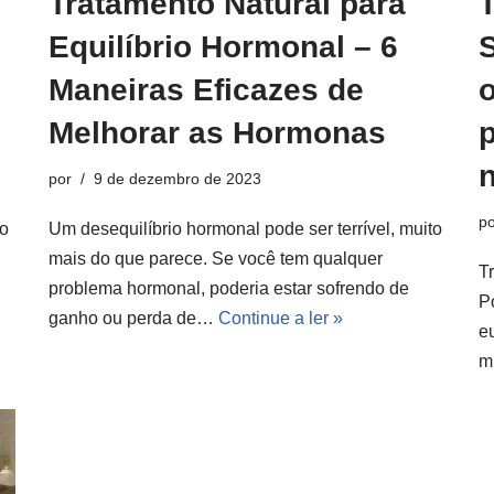
Tratamento Natural para
T
Equilíbrio Hormonal – 6
Maneiras Eficazes de
Melhorar as Hormonas
p
n
por
9 de dezembro de 2023
po
io
Um desequilíbrio hormonal pode ser terrível, muito
mais do que parece. Se você tem qualquer
T
problema hormonal, poderia estar sofrendo de
P
ganho ou perda de…
Continue a ler »
e
m