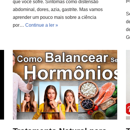
po
que você sofre. Sintomas como distensão
abdominal, dores, azia, gastrite. Mas vamos
S
aprender um pouco mais sobre a ciência
d
por…
Continue a ler »
d
G