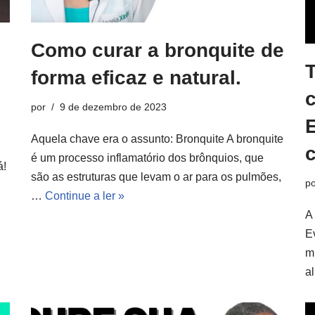
Como curar a bronquite de
T
forma eficaz e natural.
c
por
9 de dezembro de 2023
E
Aquela chave era o assunto: Bronquite A bronquite
é um processo inflamatório dos brônquios, que
á!
são as estruturas que levam o ar para os pulmões,
po
…
Continue a ler »
A
E
m
a