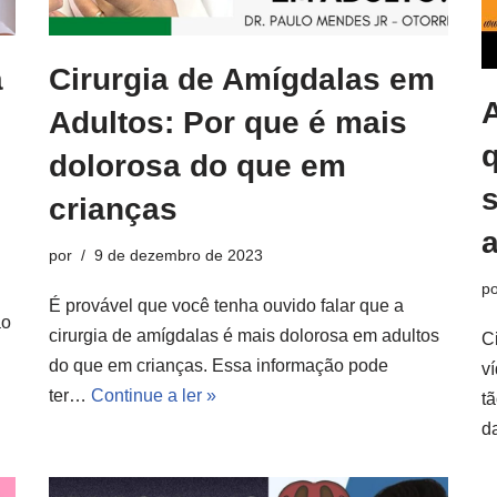
a
Cirurgia de Amígdalas em
Adultos: Por que é mais
dolorosa do que em
s
crianças
por
9 de dezembro de 2023
po
É provável que você tenha ouvido falar que a
ão
cirurgia de amígdalas é mais dolorosa em adultos
C
do que em crianças. Essa informação pode
ví
ter…
Continue a ler »
t
d