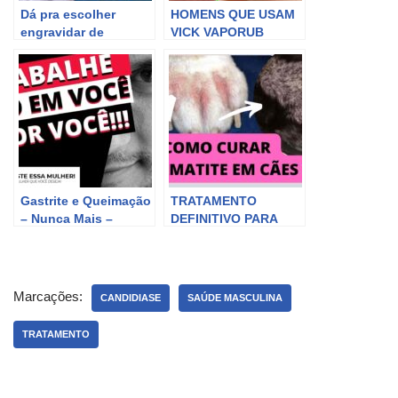
Dá pra escolher
HOMENS QUE USAM
engravidar de
VICK VAPORUB
Gêmeos? Dra Maira
AUMENTA O PÊNIS ?
de La Rocque
ISSO Que Acontece
Com HOMENS QUE
USAM VICK VAPORUB
Gastrite e Queimação
TRATAMENTO
– Nunca Mais –
DEFINITIVO PARA
Tratamento simples e
DERMATITE EM CÃES
definitivo | Saúde em
– CACHORRO COM
Dia
COCEIRA RESOLVE
FACIL
Marcações:
CANDIDIASE
SAÚDE MASCULINA
TRATAMENTO