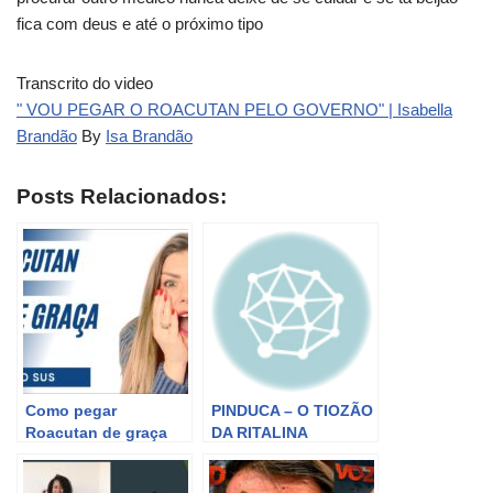
fica com deus e até o próximo tipo
Transcrito do video
" VOU PEGAR O ROACUTAN PELO GOVERNO" | Isabella
Brandão
By
Isa Brandão
Posts Relacionados:
Como pegar
PINDUCA – O TIOZÃO
Roacutan de graça
DA RITALINA
no SUS
FALANDO EM RUSSO
EM TREINO LOUCO