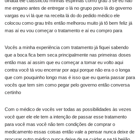
olhada ele classificou minhas espinhas como grau 3 se eu não
me engano antes de entregar o lá no grupo povo lá do governo
vargas eu vi lá que na receita lá do do pedido médico ele
colocou como grau três então melhorou muito já tô bem feliz já
mas aí eu vou começar o tratamento e aí eu compro para
Vocês a minha experiência com tratamento já fiquei sabendo
que a boca fica bem seca principalmente nas primeiras doses
então mas aí assim que eu começar a tomar eu volto aqui
contra você tá vou encerrar por aqui porque não era o o longa
que com pouquinho longo mas é isso que eu queria passar para
vocês que tem sim como pegar pelo governo então conversa
certinho
Com o médico de vocês ver todas as possibilidades às vezes
você quer ele ele tem a intenção de passar esse tratamento
para você mas você não tem condições de comprar o
medicamento essas coisas então vale a pensar nunca deixe de
procurar outro médico nunca deixe de se cuidar e se tá beijão