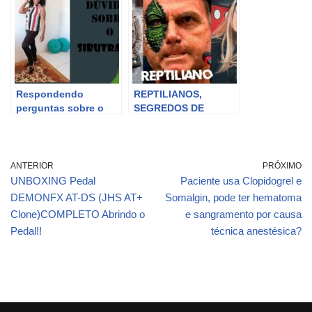
COM O BRANDÃO
Respondendo
REPTILIANOS,
perguntas sobre o
SEGREDOS DE
Sibutramina |Poliane
GOVERNO E VOZ
Brandão
VERDADEIRA DA
CAROL CAPEL
@Carol Capel
ANTERIOR
PRÓXIMO
UNBOXING Pedal
Paciente usa Clopidogrel e
DEMONFX AT-DS (JHS AT+
Somalgin, pode ter hematoma
Clone)COMPLETO Abrindo o
e sangramento por causa
Pedal!!
técnica anestésica?