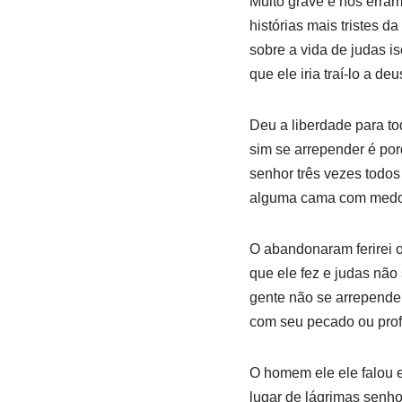
Muito grave é nós erra
histórias mais tristes d
sobre a vida de judas is
que ele iria traí-lo a deu
Deu a liberdade para to
sim se arrepender é po
senhor três vezes todo
alguma cama com medo 
O abandonaram ferirei 
que ele fez e judas não
gente não se arrepende 
com seu pecado ou profe
O homem ele ele falou 
lugar de lágrimas senho