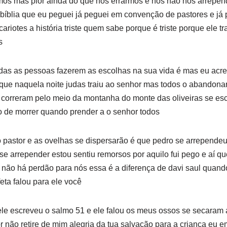
rmos mas pior ainda do que nós errarmos é nós não nos arrep
a bíblia que eu peguei já peguei em convenção de pastores e já p
cariotes a história triste quem sabe porque é triste porque ele tr
s
das as pessoas fazerem as escolhas na sua vida é mas eu acre
rque naquela noite judas traiu ao senhor mas todos o abandon
s correram pelo meio da montanha do monte das oliveiras se es
de morrer quando prender a o senhor todos
o pastor e as ovelhas se dispersarão é que pedro se arrepend
 se arrepender estou sentiu remorsos por aquilo fui pego e aí 
não há perdão para nós essa é a diferença de davi saul quando
ta falou para ele você
ele escreveu o salmo 51 e ele falou os meus ossos se secaram
r não retire de mim alegria da tua salvação para a criança eu