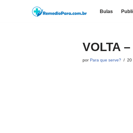
Bulas
Publ
Pular
para
o
conteúdo
VOLTA –
por
Para que serve?
20 