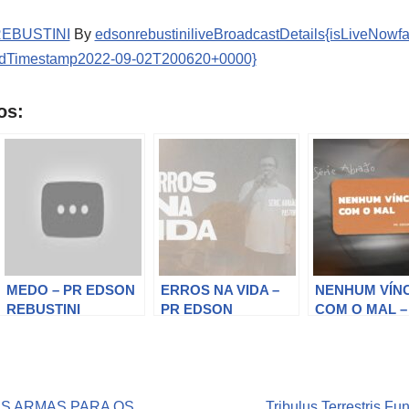
REBUSTINI
By
edsonrebustiniliveBroadcastDetails{isLiveNowf
dTimestamp2022-09-02T200620+0000}
os:
MEDO – PR EDSON
ERROS NA VIDA –
NENHUM VÍN
REBUSTINI
PR EDSON
COM O MAL –
REBUSTINI
EDSON REBUS
S ARMAS PARA OS
Tribulus Terrestris F