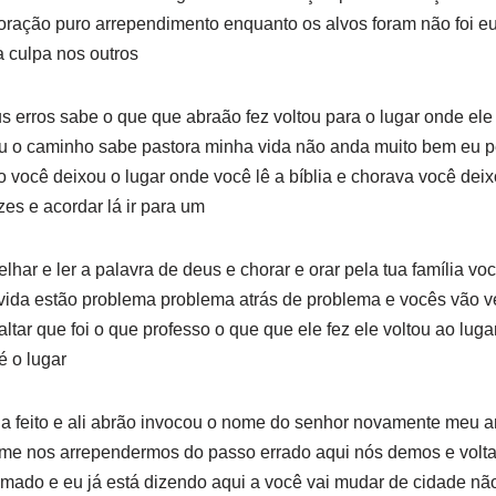
oração puro arrependimento enquanto os alvos foram não foi eu 
a culpa nos outros
s erros sabe o que que abraão fez voltou para o lugar onde ele 
u o caminho sabe pastora minha vida não anda muito bem eu p
o você deixou o lugar onde você lê a bíblia e chorava você deix
s e acordar lá ir para um
lhar e ler a palavra de deus e chorar e orar pela tua família v
a vida estão problema problema atrás de problema e vocês vão 
altar que foi o que professo o que que ele fez ele voltou ao lug
é o lugar
nha feito e ali abrão invocou o nome do senhor novamente meu 
rme nos arrependermos do passo errado aqui nós demos e volta
ado e eu já está dizendo aqui a você vai mudar de cidade não 