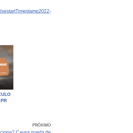
alsestartTimestamp2022-
CULO
 PR
TINI
PRÓXIMO
unciona? Causa queda de