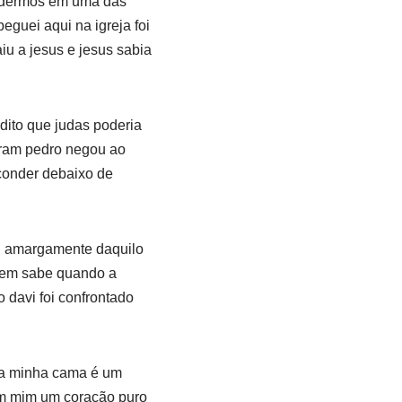
endermos em uma das
eguei aqui na igreja foi
aiu a jesus e jesus sabia
dito que judas poderia
aram pedro negou ao
conder debaixo de
eu amargamente daquilo
quem sabe quando a
 davi foi confrontado
 a minha cama é um
 em mim um coração puro