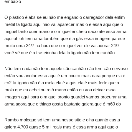
embaixo
O plástico é abs se eu não me engano o carregador dela enfim
metal tá ligado aqui não vai aparecer mas ó é essa aqui que o
miguel tanto quer mano é o miguel enche o saco até essa arma
aqui oh oh tem uma também que é a gás essa imagem parece
muito uma 24/7 na hora que o miguel ver ele vai adorar 24/7
você vê que é a traseirinha dela tá ligado não tem canhão
Não tem nada não tem aquele cão canhão não tem cão nervoso
então vou anotar essa aqui é um pouco mais cara porque ela é
co2 tá ligado não é a mola ela é a gás ela é mais forte que a
mola que eu achei outro ó mano então eu vou deixar essa
imagem aqui para o miguel pronto guardei vamos procurar uma
arma agora que o thiago gosta bastante galera que é m60 do
Rambo moleque só tem uma nesse site e olha quanto custa
galera 4.700 quase 5 mil reais mas é essa arma aqui que o