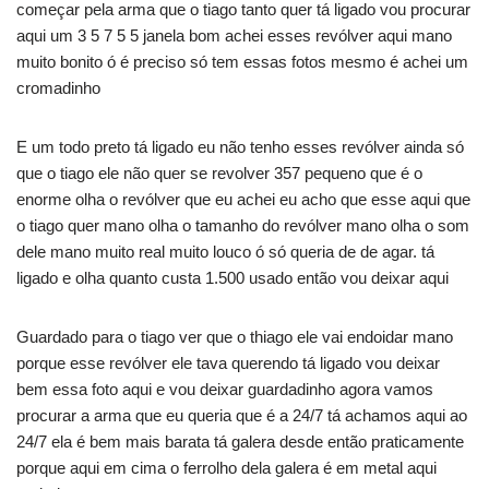
começar pela arma que o tiago tanto quer tá ligado vou procurar
aqui um 3 5 7 5 5 janela bom achei esses revólver aqui mano
muito bonito ó é preciso só tem essas fotos mesmo é achei um
cromadinho
E um todo preto tá ligado eu não tenho esses revólver ainda só
que o tiago ele não quer se revolver 357 pequeno que é o
enorme olha o revólver que eu achei eu acho que esse aqui que
o tiago quer mano olha o tamanho do revólver mano olha o som
dele mano muito real muito louco ó só queria de de agar. tá
ligado e olha quanto custa 1.500 usado então vou deixar aqui
Guardado para o tiago ver que o thiago ele vai endoidar mano
porque esse revólver ele tava querendo tá ligado vou deixar
bem essa foto aqui e vou deixar guardadinho agora vamos
procurar a arma que eu queria que é a 24/7 tá achamos aqui ao
24/7 ela é bem mais barata tá galera desde então praticamente
porque aqui em cima o ferrolho dela galera é em metal aqui