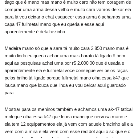
tiago que é mano mas mano é muito caro não tem coragem de
comprar uma arma dessa velho é muito cara vamos deixar ela
para lá vou deixar o chat esquecer essa arma ó achamos uma
capa 47 fullmetal mano que eu queria e esse aqui
aparentemente é detalhezinho
Madeira mano só que a sara tá muito cara 2.850 mano mas é
muito linda eu queria achar uma mais barato tá ligado ô bom
aqui as pesquisas achei uma por r$ 2.000,00 que é usada e
aparentemente ela é fullmetal você consegue ver pelos raças
pelos brilho tá ligado porque fullmetal mano olha essa k47 que
louca mano que louca que linda eu vou deixar aqui guardado
para
Mostrar para os meninos também e achamos uma ak-47 tatical
moleque olha essa k47 que louca mano que nervosa mano e
ela tem 12 equipamentos ela já vem com aquele bracinho ali ela
vem com a mira e ela vem com esse red dot aqui ó só que é o