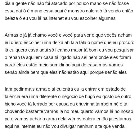
dia a gente não não foi atacado por pouco mano se não fosse
essa daí ó é mano essa aqui é monstro galera ó tá vendo então
beleza ó eu vou lá na internet eu vou escolher algumas
Armas e já já chamo você e você para ver o que vocês acham
eu quero escolher uma deixa ah fala fala o nome que eu procuro
lá eu quero essa aqui só ficando maior tá bom eu vou pesquisar
o renan tá aqui em casa tá ligado não sei nem onde eles foram
parar eles estão meio sumidinho aqui de casa mas vamos
senão ainda bem que eles não estão aqui porque senão eles
Iam pedir mais arma e aí eu entra eu ia entrar em estado de
falência era uma diferente o negócio de hugo eu gosto de outro
bicho você tá ferrado por causa da chuvinha também né é tá
chovendo bastante vamos lá no meu quarto vamos lá no nosso
pc e vamos achar a arma dela vamos galera então já estamos
aqui na internet eu não vou divulgar nenhum site que venda