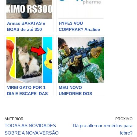
Armas BARATAS e
HYPE3 VOU
BOAS de até 350
COMPRAR? Analise
REAIS
do 1T de 2020 da
Hypera Pharma!
VIREI GATO POR 1
MEU NOVO
DIA E ESCAPEI DAS
UNIFORME DOS
ARMADILHAS DOS
CAÇADORES DE
CAÇADORES!! (Cat
LENDAS 30
Escape)
ANTERIOR
PRÓXIMO
TODAS AS NOVIDADES
Dá pra alternar remédios para
SOBRE A NOVA VERSÃO
febre?