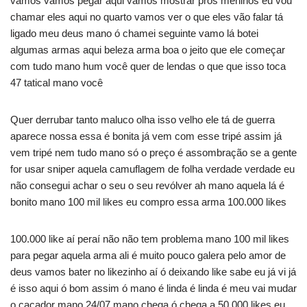
vamos vamos pegar aqui vamos mostrar pros meninos eu vou
chamar eles aqui no quarto vamos ver o que eles vão falar tá
ligado meu deus mano ó chamei seguinte vamo lá botei
algumas armas aqui beleza arma boa o jeito que ele começar
com tudo mano hum você quer de lendas o que que isso toca
47 tatical mano você
Quer derrubar tanto maluco olha isso velho ele tá de guerra
aparece nossa essa é bonita já vem com esse tripé assim já
vem tripé nem tudo mano só o preço é assombração se a gente
for usar sniper aquela camuflagem de folha verdade verdade eu
não consegui achar o seu o seu revólver ah mano aquela lá é
bonito mano 100 mil likes eu compro essa arma 100.000 likes
100.000 like aí peraí não não tem problema mano 100 mil likes
para pegar aquela arma ali é muito pouco galera pelo amor de
deus vamos bater no likezinho aí ó deixando like sabe eu já vi já
é isso aqui ó bom assim ó mano é linda é linda é meu vai mudar
o caçador mano 24/07 mano chega ó chega a 50.000 likes eu