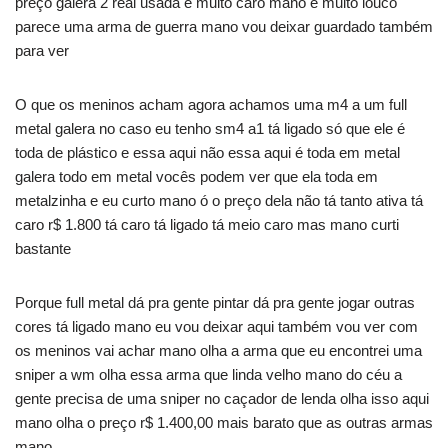
preço galera 2 real usada é muito caro mano é muito louco
parece uma arma de guerra mano vou deixar guardado também
para ver
O que os meninos acham agora achamos uma m4 a um full
metal galera no caso eu tenho sm4 a1 tá ligado só que ele é
toda de plástico e essa aqui não essa aqui é toda em metal
galera todo em metal vocês podem ver que ela toda em
metalzinha e eu curto mano ó o preço dela não tá tanto ativa tá
caro r$ 1.800 tá caro tá ligado tá meio caro mas mano curti
bastante
Porque full metal dá pra gente pintar dá pra gente jogar outras
cores tá ligado mano eu vou deixar aqui também vou ver com
os meninos vai achar mano olha a arma que eu encontrei uma
sniper a wm olha essa arma que linda velho mano do céu a
gente precisa de uma sniper no caçador de lenda olha isso aqui
mano olha o preço r$ 1.400,00 mais barato que as outras armas
mano