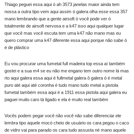
Thiago peguei essa aqui ó ah 3573 janelas maior ainda tem
nossa a outra tipo vem aqui assim ó galera olha esse essa 357
mano lembrando que a gente airsoft ó você pode ver ó
totalmente de airsoft nervosa e a k47 isso aqui qualquer lugar
que você mas você escuta tem uma k47 não mano mas eu
quero comprar uma k47 diferente essa aqui porque não sabe ó
é de plástico
Eu vou procurar uma fumetal full madeira top essa aí também
gostei e a sua m4 se eu não me engano tem outro nome lá mas
rto aqui galera essa aqui é fullmetal galera ô galera ó é metal
puro até aqui até coronha é tudo mano tudo metal a pistola
fumetal também essa aqui é a 1911 essa pistola aqui galera eu
paguei muito caro tá ligado e ela é muito real também
Vocês podem pegar você não você não sabe diferenciar ele
lembra tipo aquele mocó cheio de usuário os cara pegou o caco
de vidro vai para parado os cara tudo assusta né mano aquele