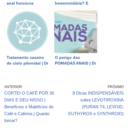
anal funciona
hemorroidária? E
mesmo? | Dr Marcelo
como é o tratamento?
Werneck
| Dr Marcelo Werneck
Tratamento caseiro
O perigo das
de cisto pilonidal | Dr
POMADAS ANAIS | Dr
Marcelo Werneck
Marcelo Werneck
ANTERIOR
PRÓXIMO
CORTEI O CAFÉ POR 30
8 Dicas INDISPENSÁVEIS
DIAS E DEU NISSO |
sobre LEVOTIROXINA
Benefícios e Malefícios do
(PURAN T4, LEVOID,
Café e Cafeína | Quanto
EUTHYROX e SYNTHROID)
tomar?