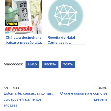
Chá para desinchar e
Receita de Natal –
baixar a pressão alta:
Carne assada
receita fácil e rápida
recheada – Culinária
em Casa
Marcações:
LIMÃO
RECEITA
TORTA
ANTERIOR
PRÓXIMO
Estomatite: causas, sintomas,
O que é gonorreia e como se
cuidados e tratamentos
prevenir
eficazes