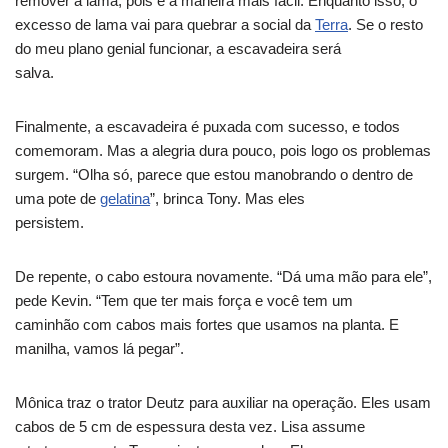
remover a lama, pois é a maneira mais fácil. Enquanto isso, o
excesso de lama vai para quebrar a social da
Terra
. Se o resto
do meu plano genial funcionar, a escavadeira será
salva.
Finalmente, a escavadeira é puxada com sucesso, e todos
comemoram. Mas a alegria dura pouco, pois logo os problemas
surgem. “Olha só, parece que estou manobrando o dentro de
uma pote de
gelatina
”, brinca Tony. Mas eles
persistem.
De repente, o cabo estoura novamente. “Dá uma mão para ele”,
pede Kevin. “Tem que ter mais força e você tem um
caminhão com cabos mais fortes que usamos na planta. E
manilha, vamos lá pegar”.
Mônica traz o trator Deutz para auxiliar na operação. Eles usam
cabos de 5 cm de espessura desta vez. Lisa assume