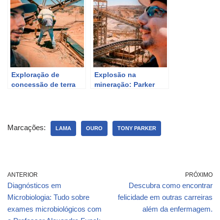
Desafio de Parker |
busca por ouro
Discovery Brasil
Exploração de
Explosão na
concessão de terra
mineração: Parker
com moto – Febre do
enfrenta desafios em
Ouro: O Desafio de
Febre do Ouro |
Parker | Discovery
Discovery Brasil
Brasil
Marcações:
LAMA
OURO
TONY PARKER
ANTERIOR
PRÓXIMO
Diagnósticos em
Descubra como encontrar
Microbiologia: Tudo sobre
felicidade em outras carreiras
exames microbiológicos com
além da enfermagem.