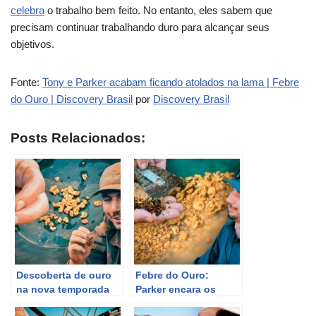
celebra
o trabalho bem feito. No entanto, eles sabem que
precisam continuar trabalhando duro para alcançar seus
objetivos.
Fonte:
Tony e Parker acabam ficando atolados na lama | Febre
do Ouro | Discovery Brasil
por
Discovery Brasil
Posts Relacionados:
Descoberta de ouro
Febre do Ouro:
na nova temporada
Parker encara os
de Febre do Ouro: O
maiores desafios na