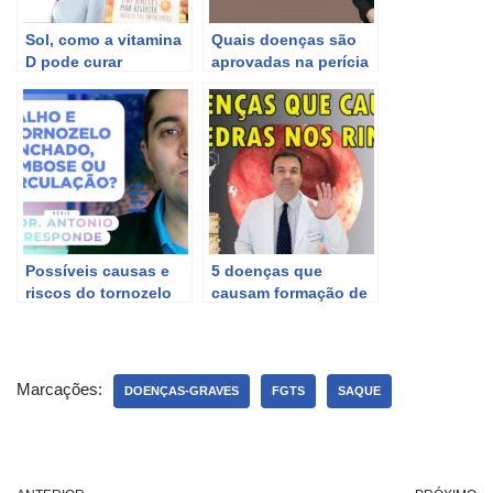
Sol, como a vitamina
Quais doenças são
D pode curar
aprovadas na perícia
doenças graves
do INSS para o
auxílio-doença(2021)
Possíveis causas e
5 doenças que
riscos do tornozelo
causam formação de
inchado: trombose,
cálculos renais: saiba
má circulação e
quais são.
doenças graves.
Marcações:
DOENÇAS-GRAVES
FGTS
SAQUE