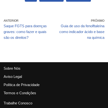
ANTERIOR
PRÓXIMO
Saque FGTS para doenças
Guia de uso da fenolftaleína
graves: como fazer e quais
como indicador ácido e base
são os direitos?
na química
Sobre Nós
Aviso Legal
Política de Privacidade
Termos e Condições
Trabalhe Conosco