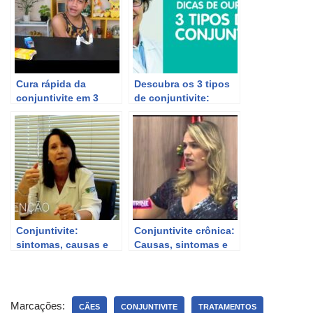
Cura rápida da
Descubra os 3 tipos
conjuntivite em 3
de conjuntivite:
dias: dicas e
sintomas, causas e
tratamentos eficazes
tratamentos
Conjuntivite:
Conjuntivite crônica:
sintomas, causas e
Causas, sintomas e
tratamentos
tratamentos.
Marcações:
CÃES
CONJUNTIVITE
TRATAMENTOS