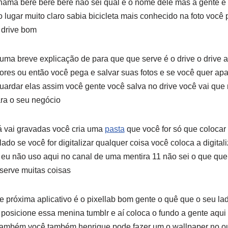
ama bere bere bere não sei qual é o nome dele mas a gente é t
 lugar muito claro sabia bicicleta mais conhecido na foto você po
 drive bom
 uma breve explicação de para que que serve é o drive o drive a
res ou então você pega e salvar suas fotos e se você quer apa
ardar elas assim você gente você salva no drive você vai que 
ra o seu negócio
já vai gravadas você cria uma
pasta
que você for só que colocar
lado se você for digitalizar qualquer coisa você coloca a digita
eu não uso aqui no canal de uma mentira 11 não sei o que que
serve muitas coisas
te próxima aplicativo é o pixellab bom gente o quê que o seu la
posicione essa menina tumblr e aí coloca o fundo a gente aqui
 também você também henrique pode fazer um o wallpaper no ou