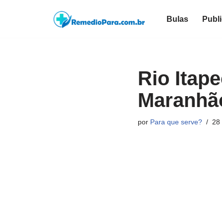
Bulas
Publ
Pular
para
o
conteúdo
Rio Itap
Maranhã
por
Para que serve?
28