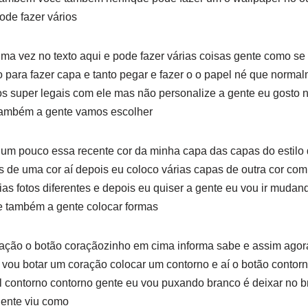
ode fazer vários
a vez no texto aqui e pode fazer várias coisas gente como se
to para fazer capa e tanto pegar e fazer o o papel né que norm
os super legais com ele mas não personalize a gente eu gosto 
 também a gente vamos escolher
 um pouco essa recente cor da minha capa das capas do estilo 
as de uma cor aí depois eu coloco várias capas de outra cor c
s fotos diferentes e depois eu quiser a gente eu vou ir mudan
e também a gente colocar formas
ação o botão coraçãozinho em cima informa sabe e assim agora
vou botar um coração colocar um contorno e aí o botão contorn
 contorno contorno gente eu vou puxando branco é deixar no br
gente viu como