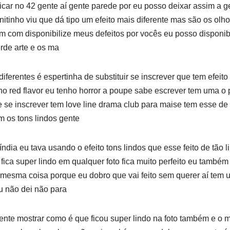
icar no 42 gente aí gente parede por eu posso deixar assim a ge
nitinho viu que dá tipo um efeito mais diferente mas são os olh
 com disponibilize meus defeitos por vocês eu posso disponib
rde arte e os ma
iferentes é espertinha de substituir se inscrever que tem efeit
ho red flavor eu tenho horror a poupe sabe escrever tem uma o 
 e se inscrever tem love line drama club para maise tem esse d
 os tons lindos gente
dia eu tava usando o efeito tons lindos que esse feito de tão l
 fica super lindo em qualquer foto fica muito perfeito eu também
mesma coisa porque eu dobro que vai feito sem querer aí tem um 
u não dei não para
ente mostrar como é que ficou super lindo na foto também e o 