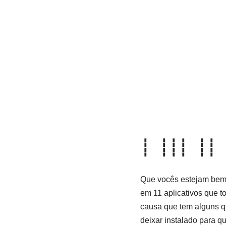
┊ ┊┊┊ ┊┊
Que vocês estejam bem 
em 11 aplicativos que t
causa que tem alguns q
deixar instalado para q