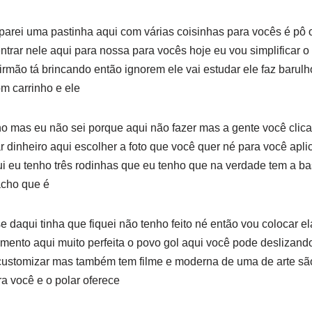
arei uma pastinha aqui com várias coisinhas para vocês é pô o 
ntrar nele aqui para nossa para vocês hoje eu vou simplificar o
rmão tá brincando então ignorem ele vai estudar ele faz barulh
m carrinho e ele
o mas eu não sei porque aqui não fazer mas a gente você clica 
dinheiro aqui escolher a foto que você quer né para você aplica
ui eu tenho três rodinhas que eu tenho que na verdade tem a ba
acho que é
e daqui tinha que fiquei não tenho feito né então vou colocar e
ento aqui muito perfeita o povo gol aqui você pode deslizand
customizar mas também tem filme e moderna de uma de arte são 
a você e o polar oferece