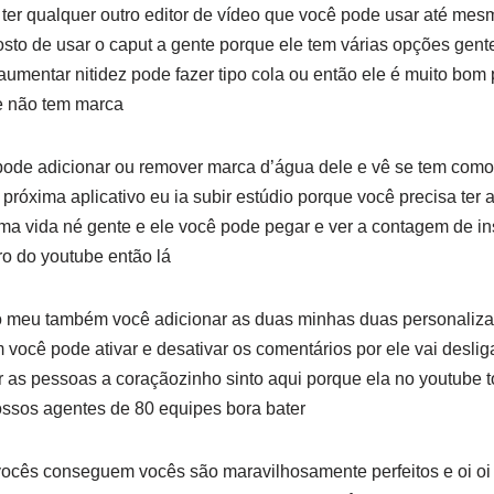
o ter qualquer outro editor de vídeo que você pode usar até me
osto de usar o caput a gente porque ele tem várias opções gent
mentar nitidez pode fazer tipo cola ou então ele é muito bom 
le não tem marca
pode adicionar ou remover marca d’água dele e vê se tem como
próxima aplicativo eu ia subir estúdio porque você precisa ter 
 vida né gente e ele você pode pegar e ver a contagem de ins
ro do youtube então lá
 meu também você adicionar as duas minhas duas personaliza
você pode ativar e desativar os comentários por ele vai deslig
as pessoas a coraçãozinho sinto aqui porque ela no youtube 
ossos agentes de 80 equipes bora bater
vocês conseguem vocês são maravilhosamente perfeitos e oi o