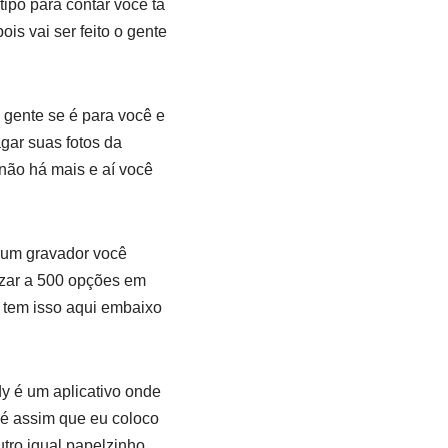
ipo para contar você tá
is vai ser feito o gente
 gente se é para você e
gar suas fotos da
não há mais e aí você
 um gravador você
lizar a 500 opções em
 tem isso aqui embaixo
dy é um aplicativo onde
 é assim que eu coloco
tro igual papelzinho