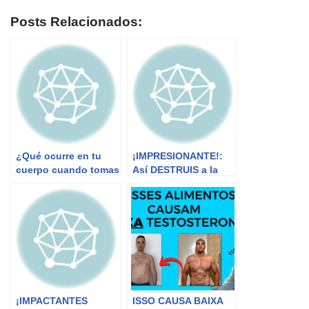
Posts Relacionados:
¿Qué ocurre en tu
¡IMPRESIONANTE!:
cuerpo cuando tomas
Así DESTRUIS a la
aspirina?
CANDIDA de tu
CUERPO| NUNCA
MÁS TENDRÁS
CANDIDIASIS
¡IMPACTANTES
ISSO CAUSA BAIXA