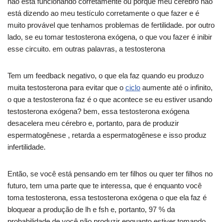
não está funcionando corretamente ou porque meu cérebro não
está dizendo ao meu testículo corretamente o que fazer e é
muito provável que tenhamos problemas de fertilidade. por outro
lado, se eu tomar testosterona exógena, o que vou fazer é inibir
esse circuito. em outras palavras, a testosterona
Tem um feedback negativo, o que ela faz quando eu produzo
muita testosterona para evitar que o
ciclo
aumente até o infinito,
o que a testosterona faz é o que acontece se eu estiver usando
testosterona exógena? bem, essa testosterona exógena
desacelera meu cérebro e, portanto, para de produzir
espermatogênese , retarda a espermatogênese e isso produz
infertilidade.
Então, se você está pensando em ter filhos ou quer ter filhos no
futuro, tem uma parte que te interessa, que é enquanto você
toma testosterona, essa testosterona exógena o que ela faz é
bloquear a produção de lh e fsh e, portanto, 97 % da
probabilidade de você não produzir enquanto estiver tomando