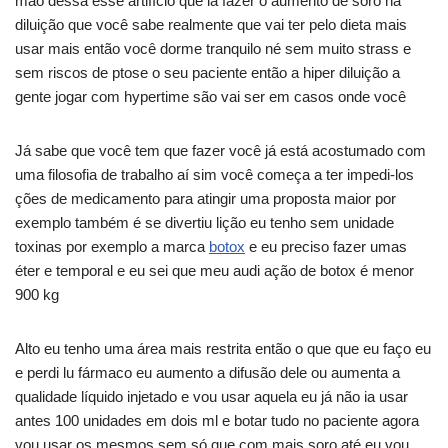
mão dessa esse artifício que ia fazer o aumento de soro na
diluição que você sabe realmente que vai ter pelo dieta mais
usar mais então você dorme tranquilo né sem muito strass e
sem riscos de ptose o seu paciente então a hiper diluição a
gente jogar com hypertime são vai ser em casos onde você
Já sabe que você tem que fazer você já está acostumado com
uma filosofia de trabalho aí sim você começa a ter impedi-los
ções de medicamento para atingir uma proposta maior por
exemplo também é se divertiu lição eu tenho sem unidade
toxinas por exemplo a marca
botox
e eu preciso fazer umas
éter e temporal e eu sei que meu audi ação de botox é menor
900 kg
Alto eu tenho uma área mais restrita então o que que eu faço eu
e perdi lu fármaco eu aumento a difusão dele ou aumenta a
qualidade líquido injetado e vou usar aquela eu já não ia usar
antes 100 unidades em dois ml e botar tudo no paciente agora
vou usar os mesmos sem só que com mais soro até eu vou