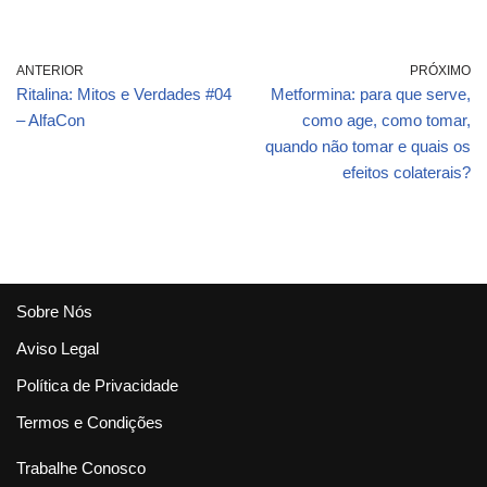
CURSO SAÚDE
ANTERIOR
PRÓXIMO
Ritalina: Mitos e Verdades #04
Metformina: para que serve,
– AlfaCon
como age, como tomar,
quando não tomar e quais os
efeitos colaterais?
Sobre Nós
Aviso Legal
Política de Privacidade
Termos e Condições
Trabalhe Conosco