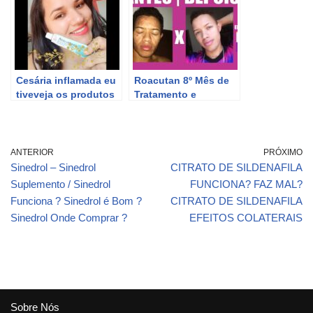
cuidados e produtos
Cesária inflamada eu
Roacutan 8º Mês de
tiveveja os produtos
Tratamento e
que usei para curar e
Produtos que estou
veja como ficou no
utilizando
final
ANTERIOR
PRÓXIMO
Sinedrol – Sinedrol
CITRATO DE SILDENAFILA
Suplemento / Sinedrol
FUNCIONA? FAZ MAL?
Funciona ? Sinedrol é Bom ?
CITRATO DE SILDENAFILA
Sinedrol Onde Comprar ?
EFEITOS COLATERAIS
Sobre Nós