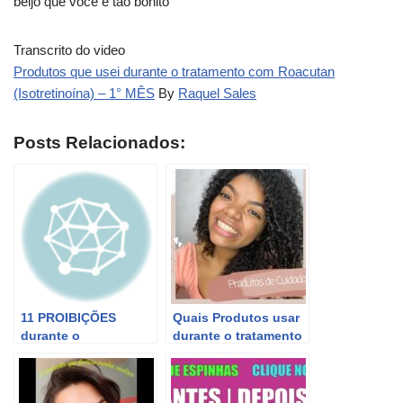
beijo que você é tão bonito
Transcrito do video
Produtos que usei durante o tratamento com Roacutan
(Isotretinoína) – 1° MÊS
By
Raquel Sales
Posts Relacionados:
11 PROIBIÇÕES
Quais Produtos usar
durante o
durante o tratamento
TRATAMENTO com
de Roacutan Dicas de
ROACUTAN/ISOTRETI
Cuidados com a pele
NOÍNA | Alimentação,
com acne