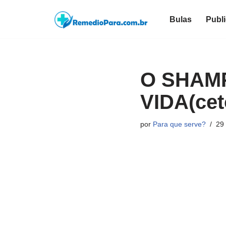
Bulas
Publ
Pular
para
o
conteúdo
O SHAM
VIDA(cet
por
Para que serve?
29