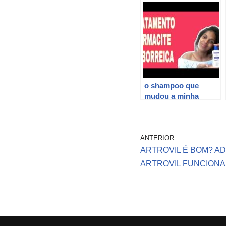
o shampoo que
mudou a minha
vida!!!
*cetoconazol*tratame
nto dermatete
ANTERIOR
seborreica
ARTROVIL É BOM? AD
ARTROVIL FUNCION