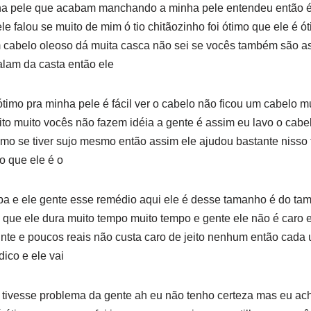
a pele que acabam manchando a minha pele entendeu então é o
e falou se muito de mim ó tio chitãozinho foi ótimo que ele é ót
cabelo oleoso dá muita casca não sei se vocês também são a
alam da casta então ele
ótimo pra minha pele é fácil ver o cabelo não ficou um cabelo mu
ito muito vocês não fazem idéia a gente é assim eu lavo o cab
mo se tiver sujo mesmo então assim ele ajudou bastante nisso
 que ele é o
spa e ele gente esse remédio aqui ele é desse tamanho é do ta
 que ele dura muito tempo muito tempo e gente ele não é caro e
vinte e poucos reais não custa caro de jeito nenhum então cad
ico e ele vai
cê tivesse problema da gente ah eu não tenho certeza mas eu 