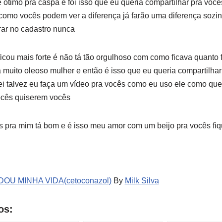
 é ótimo pra caspa e foi isso que eu queria compartilhar pra vo
e como vocês podem ver a diferença já farão uma diferença sozi
rar no cadastro nunca
ficou mais forte é não tá tão orgulhoso com como ficava quanto
 muito oleoso mulher e então é isso que eu queria compartilh
i talvez eu faça um vídeo pra vocês como eu uso ele como que
ocês quiserem vocês
 pra mim tá bom e é isso meu amor com um beijo pra vocês fi
U MINHA VIDA(cetoconazol)
By
Milk Silva
os: