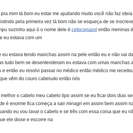
í pra mim tá bom eu estar me ajudando muito você não faz ideia
istindo pela primeira vez tá bom não se esqueça de se inscreve
mpu sozinho aqui ó o nome dele é
cetoconazol
então meninas é
ue eu estava com um
 eu estava tendo manchas assim na pele então eu e não vai da
as tudo bem se desentenderam eu estava com umas manchas a
s e então eu resolvi passar no médico então médico me receit
 que vêm do couro cabeludo então nós
elhor o cabelo meu cabelo tipo assim se eu ficar dois dias s
dade é enorme fica começa a sair minagri em assim bem assim n
ando eu vou lavar o cabelo e se três com essa coisa que eu nã
e ele disse e escorre na