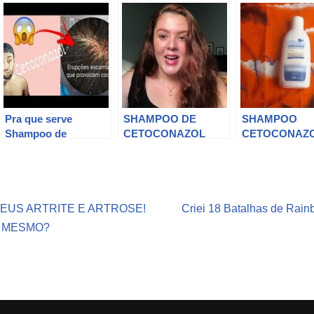
Pra que serve
SHAMPOO DE
SHAMPOO
Shampoo de
CETOCONAZOL
CETOCONAZ
cetoconazol
PRA CASPA |
ANTICASPA
(feedback) anticaspa
FORMA CORRETA
DE USAR – Por
Evelyn Carmelim
EUS ARTRITE E ARTROSE!
Criei 18 Batalhas de Rain
A MESMO?