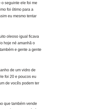
 seguinte ele foi me
imo foi ótimo para a
ssim eu mesmo tentar
ito oleoso igual ficava
elo hoje né amanhã o
 também e gente a gente
manho de um vidro de
le foi 20 e poucos eu
a um de vocês podem ter
acho que também vende