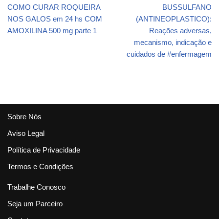
– INCRÍVEL
COMO CURAR ROQUEIRA
BUSSULFANO
NOS GALOS em 24 hs COM
(ANTINEOPLASTICO):
AMOXILINA 500 mg parte 1
Reações adversas,
mecanismo, indicação e
cuidados de #enfermagem
Sobre Nós
Aviso Legal
Política de Privacidade
Termos e Condições
Trabalhe Conosco
Seja um Parceiro