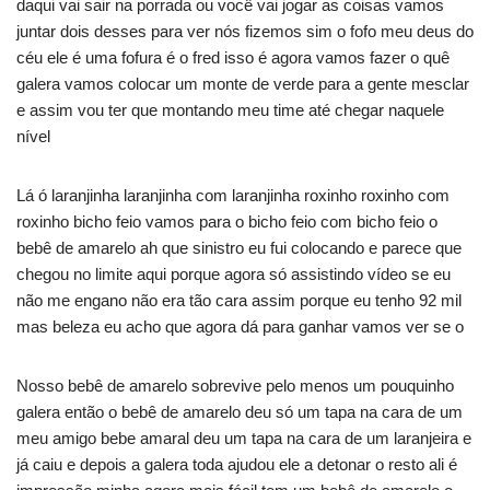
daqui vai sair na porrada ou você vai jogar as coisas vamos
juntar dois desses para ver nós fizemos sim o fofo meu deus do
céu ele é uma fofura é o fred isso é agora vamos fazer o quê
galera vamos colocar um monte de verde para a gente mesclar
e assim vou ter que montando meu time até chegar naquele
nível
Lá ó laranjinha laranjinha com laranjinha roxinho roxinho com
roxinho bicho feio vamos para o bicho feio com bicho feio o
bebê de amarelo ah que sinistro eu fui colocando e parece que
chegou no limite aqui porque agora só assistindo vídeo se eu
não me engano não era tão cara assim porque eu tenho 92 mil
mas beleza eu acho que agora dá para ganhar vamos ver se o
Nosso bebê de amarelo sobrevive pelo menos um pouquinho
galera então o bebê de amarelo deu só um tapa na cara de um
meu amigo bebe amaral deu um tapa na cara de um laranjeira e
já caiu e depois a galera toda ajudou ele a detonar o resto ali é