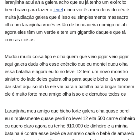
laranjinha aqui ah a galera acho que eu já tenho um exército
bem bravo para fazer o
level
cinco vocês meu deus do céu é
muita judiação galera que é isso eu simplesmente massacro
olha um laranjinha vocês estão de brincadeira comigo né ah
agora eles têm um verde e tem um gigantão daquele que tá
com as coisas
Mudou muita coisa tipo e olha quem que veio jogar veio jogar
aqui galera dudu olha esse exército que eu montei dudu olha
essa batalha e agora eu tô no level 12 tem um novo monstro
sinistro do lado deles galera olha para aquele bicho lá vamos
dar start aqui só ah tá ele vai para a batalha para brigar também
ele é muito forte meu amigo olha isso ele derrubou todos os
Laranjinha meu amigo que bicho forte galera olha quase perdi
eu simplesmente quase perdi no level 12 eita 500 carne dinheiro
eu quero claro agora eu tenho 910.000 de dinheiro e a minha
batalha é contra esse bebê de amarelo cadê o bebê de amarelo