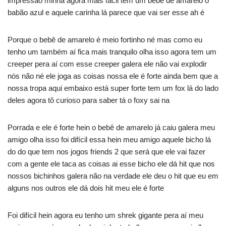
impressão minha agora mais fácil tem um bebê de amarelo o
babão azul e aquele carinha lá parece que vai ser esse ah é
Porque o bebê de amarelo é meio fortinho né mas como eu
tenho um também aí fica mais tranquilo olha isso agora tem um
creeper pera aí com esse creeper galera ele não vai explodir
nós não né ele joga as coisas nossa ele é forte ainda bem que a
nossa tropa aqui embaixo está super forte tem um fox lá do lado
deles agora tô curioso para saber tá o foxy sai na
Porrada e ele é forte hein o bebê de amarelo já caiu galera meu
amigo olha isso foi difícil essa hein meu amigo aquele bicho lá
do do que tem nos jogos friends 2 que será que ele vai fazer
com a gente ele taca as coisas ai esse bicho ele dá hit que nos
nossos bichinhos galera não na verdade ele deu o hit que eu em
alguns nos outros ele dá dois hit meu ele é forte
Foi difícil hein agora eu tenho um shrek gigante pera aí meu