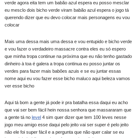
verde agora eita tem um babão azul espera eu posso mesclar
eu mesclo dois bicho verde viram babão azul espera o jogo tá
querendo dizer que eu devo colocar mais personagens eu vou
colocar
Mais uma dessa mais uma dessa e vou entupido e bicho verde
e vou fazer o verdadeiro massacre contra eles eu só espero
que minha tropa continue na próxima que eu não tenho gastado
dinheiro à toa é galera a tropa continua eu posso juntar os
verdes para fazer mais babões azuis e se eu juntar essas
nome aqui eu vou fazer esse bicho maluco aqui beleza vamos
ver esse bicho
Aqui tá bom a gente já pode ir pra batalha essa daqui eu acho
que vai ser bem fácil hein nossa senhora que massararam que
a gente tá no
level
4 sim quer dizer que tem 100 leves nesse
jogo meu amigo esse daqui pelo jeito vai ser super é pelo jeito
não ele foi super fácil e a pergunta que não quer calar se eu