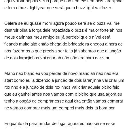
aqui vai vir depois sei lá porque não tem ele tem dois laranjinha
e tem o buzz lightyear que será que o buzz light vai fazer
Galera se eu quase morri agora pouco será se o buzz vai me
destruir olha a força dele rapaziada o buzz é maior forte ah nos
meus carinhas meu amigo eu já percebi que o nível está
ficando muito alto então chega de brincadeira chegou a hora de
nós fazermos o que precisa ser feito já sabemos que a junção
de dois laranjinhas vai criar ah não não era para dar start
Mano não biano eu vou perder de novo mano ah não não era
start como eu ia dizendo a junção de dois laranjinha vai criar um
roxinho e a junção de dois roxinhos vai criar aquele bicho feio
que eu ganhei antes nós vamos com o bicho que usa agora eu
tenho a opção de comprar esse aqui eita então vamos comprar
né vamos comprar mais um comprei mais dois tá bom por
Enquanto dá para mudar de lugar agora eu não sei se esse