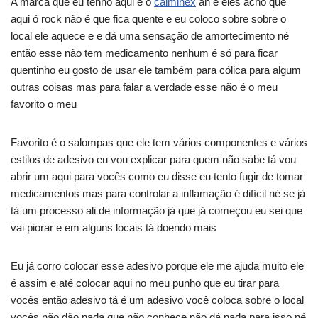
A marca que eu tenho aqui é o
calminex
ah e eles acho que
aqui ó rock não é que fica quente e eu coloco sobre sobre o
local ele aquece e e dá uma sensação de amortecimento né
então esse não tem medicamento nenhum é só para ficar
quentinho eu gosto de usar ele também para cólica para algum
outras coisas mas para falar a verdade esse não é o meu
favorito o meu
Favorito é o salompas que ele tem vários componentes e vários
estilos de adesivo eu vou explicar para quem não sabe tá vou
abrir um aqui para vocês como eu disse eu tento fugir de tomar
medicamentos mas para controlar a inflamação é difícil né se já
tá um processo ali de informação já que já começou eu sei que
vai piorar e em alguns locais tá doendo mais
Eu já corro colocar esse adesivo porque ele me ajuda muito ele
é assim e até colocar aqui no meu punho que eu tirar para
vocês então adesivo tá é um adesivo você coloca sobre o local
vocês não dão nada que não conhece não dá nada para isso né