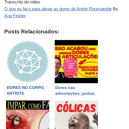
Transcrito do video
O que eu faço para aliviar as dores de Artrite Reumatoide
By
Ana Finkler
Posts Relacionados:
DORES NO CORPO,
Dores nas
ARTRITE
articulações, juntas,
REUMATOIDE, GOTA
artrose, artrite
,ARTROSE TEM CURA
reumatoide
DR LAIR RIBEIRO
Resultado após 1 ano