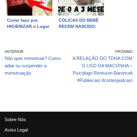
Como faço pra
CÓLICAS DO BEBÊ
HIGIENIZAR o Lugar
RECEM NASCIDO:
da CIRURGIA? Extrai
Dicas práticas para
um dente como faço
aliviar dores e gases
pra Limpar o local?
no bebê de 0 a 3
meses
ANTERIOR
PRÓXIMO
Não quer menstruar? Como
A RELAÇÃO DO TDHA COM
adiar ou suspender a
O USO DA MACONHA –
menstruação
Psicólogo Renisson Baronceli
#Publiecast #cortespodcast
Sobre Nós
Aviso Legal