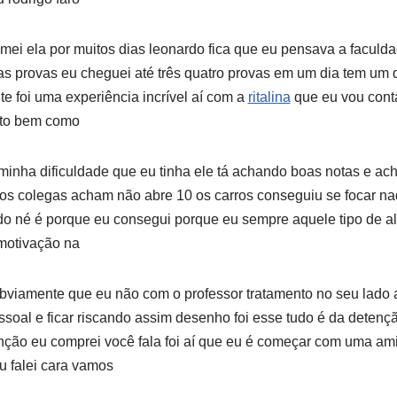
 tomei ela por muitos dias leonardo fica que eu pensava a facul
ias provas eu cheguei até três quatro provas em um dia tem um d
te foi uma experiência incrível aí com a
ritalina
que eu vou conta
uito bem como
minha dificuldade que eu tinha ele tá achando boas notas e ac
ios colegas acham não abre 10 os carros conseguiu se focar na
ado né é porque eu consegui porque eu sempre aquele tipo de a
 motivação na
obviamente que eu não com o professor tratamento no seu lado 
soal e ficar riscando assim desenho foi esse tudo é da detenç
nção eu comprei você fala foi aí que eu é começar com uma am
 eu falei cara vamos