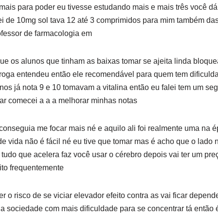
mais para poder eu tivesse estudando mais e mais três você dá 
i de 10mg sol tava 12 até 3 comprimidos para mim também das
fessor de farmacologia em
 os alunos que tinham as baixas tomar se ajeita linda bloque
roga entendeu então ele recomendável para quem tem dificuld
nos já nota 9 e 10 tomavam a vitalina então eu falei tem um seg
ar comecei a a a melhorar minhas notas
conseguia me focar mais né e aquilo ali foi realmente uma na
e vida não é fácil né eu tive que tomar mas é acho que o lado
 tudo que acelera faz você usar o cérebro depois vai ter um pre
ito frequentemente
r o risco de se viciar elevador efeito contra as vai ficar depend
a sociedade com mais dificuldade para se concentrar tá então 