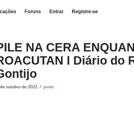
icações
Foruns
Entrar
Registre-se
PILE NA CERA ENQUA
OACUTAN l Diário do 
Gontijo
 de outubro de 2022
posts