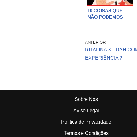
10 COISAS QUE
NÃO PODEMOS
DURANTE O
ROACUTAN l Diário
do Roacutan – Sarah
ANTERIOR
Gontijo
RITALINA X TDAH CO
EXPERIÊNCIA ?
Sobre Nós
Aviso Legal
Política de Privacidade
Termos e Condições