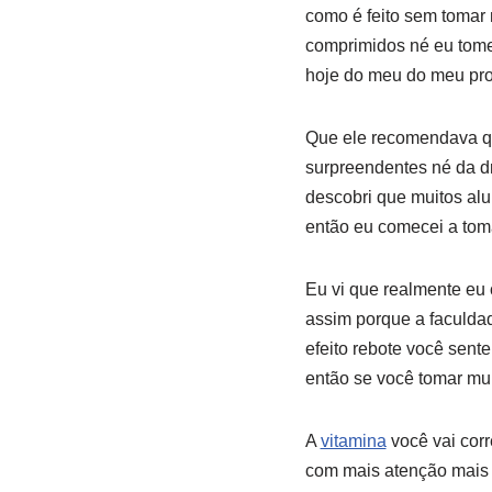
como é feito sem tomar 
comprimidos né eu tome
hoje do meu do meu pro
Que ele recomendava que
surpreendentes né da d
descobri que muitos alu
então eu comecei a tom
Eu vi que realmente eu 
assim porque a faculdad
efeito rebote você sente
então se você tomar mu
A
vitamina
você vai corre
com mais atenção mais 