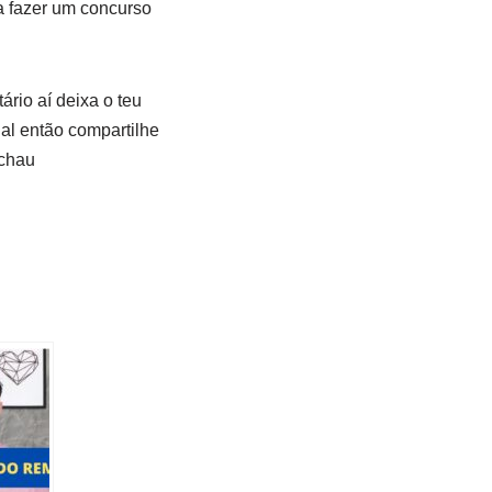
 a fazer um concurso
rio aí deixa o teu
nal então compartilhe
tchau