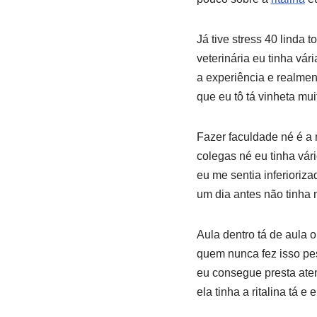
Já tive stress 40 linda
veterinária eu tinha vár
a experiência e realmen
que eu tô tá vinheta m
Fazer faculdade né é a 
colegas né eu tinha vár
eu me sentia inferioriz
um dia antes não tinha
Aula dentro tá de aula 
quem nunca fez isso pes
eu consegue presta ate
ela tinha a ritalina tá e