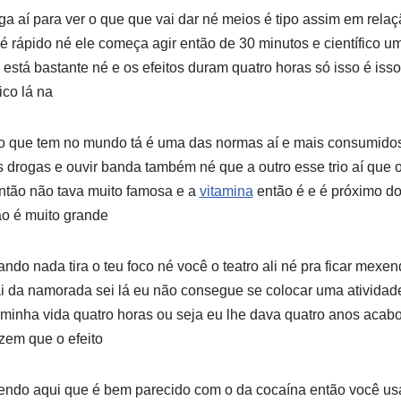
 aí para ver o que que vai dar né meios é tipo assim em relaçã
 é rápido né ele começa agir então de 30 minutos e científico u
stá bastante né e os efeitos duram quatro horas só isso é isso 
ico lá na
 que tem no mundo tá é uma das normas aí e mais consumidos 
 drogas e ouvir banda também né que a outro esse trio aí que 
então não tava muito famosa e a
vitamina
então é e é próximo do
o é muito grande
ndo nada tira o teu foco né você o teatro ali né pra ficar mexend
ai da namorada sei lá eu não consegue se colocar uma ativida
minha vida quatro horas ou seja eu lhe dava quatro anos acabo
zem que o efeito
 lendo aqui que é bem parecido com o da cocaína então você usa