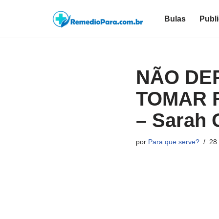
Bulas
Publ
Pular
para
o
conteúdo
NÃO DE
TOMAR R
– Sarah 
por
Para que serve?
28