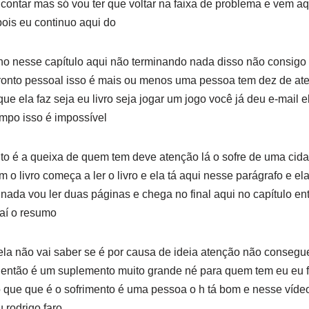
contar mas só vou ter que voltar na faixa de problema e vem aqu
ois eu continuo aqui do
acho nesse capítulo aqui não terminando nada disso não consigo 
ronto pessoal isso é mais ou menos uma pessoa tem dez de at
e ela faz seja eu livro seja jogar um jogo você já deu e-mail el
mpo isso é impossível
to é a queixa de quem tem deve atenção lá o sofre de uma cida
 o livro começa a ler o livro e ela tá aqui nesse parágrafo e ela
nada vou ler duas páginas e chega no final aqui no capítulo e
 aí o resumo
a não vai saber se é por causa de ideia atenção não consegue
 então é um suplemento muito grande né para quem tem eu eu fiz
 que que é o sofrimento é uma pessoa o h tá bom e nesse vídeo
 rodrigo faro