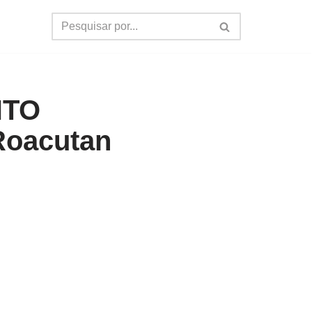
NTO
Roacutan