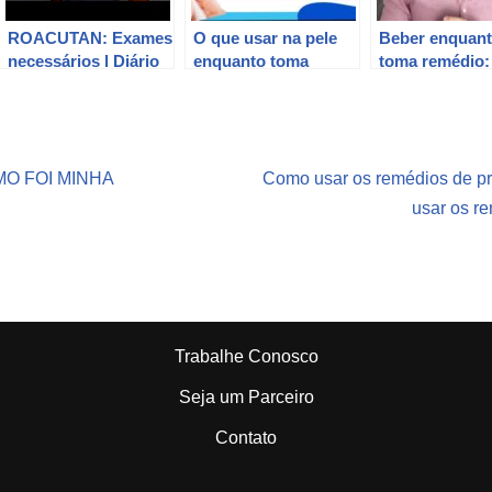
ROACUTAN: Exames
O que usar na pele
Beber enquan
necessários l Diário
enquanto toma
toma remédio:
do Roacutan 03 –
ROACUTAN
ou não?
Sarah Gontijo
MO FOI MINHA
Como usar os remédios de pr
usar os r
Trabalhe Conosco
Seja um Parceiro
Contato