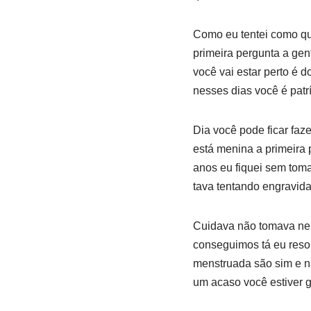
Como eu tentei como que
primeira pergunta a gent
você vai estar perto é 
nesses dias você é patr
Dia você pode ficar faze
está menina a primeira
anos eu fiquei sem to
tava tentando engravid
Cuidava não tomava nen
conseguimos tá eu resol
menstruada são sim e n
um acaso você estiver g