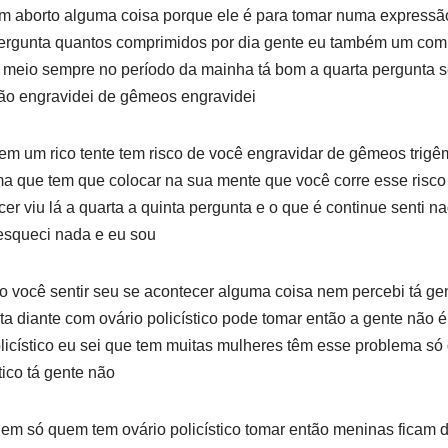
 aborto alguma coisa porque ele é para tomar numa expressão 
 pergunta quantos comprimidos por dia gente eu também um comp
ô meio sempre no período da mainha tá bom a quarta pergunta s
o engravidei de gêmeos engravidei
em um rico tente tem risco de você engravidar de gêmeos trigê
a que tem que colocar na sua mente que você corre esse risco
er viu lá a quarta a quinta pergunta e o que é continue senti n
esqueci nada e eu sou
o você sentir seu se acontecer alguma coisa nem percebi tá g
ta diante com ovário policístico pode tomar então a gente não 
licístico eu sei que tem muitas mulheres têm esse problema s
tico tá gente não
m só quem tem ovário policístico tomar então meninas ficam de