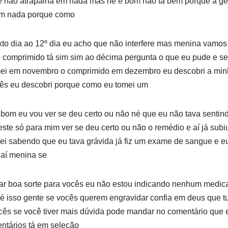
 não atrapalha em nada mas né é bom não tá bem porque a ge
em nada porque como
 sexto dia ao 12º dia eu acho que não interfere mas menina vamo
 comprimido tá sim sim ao décima pergunta o que eu pude e s
mei em novembro o comprimido em dezembro eu descobri a mi
s eu descobri porque como eu tomei um
 bom eu vou ver se deu certo ou não né que eu não tava senti
ste só para mim ver se deu certo ou não o remédio e aí já subiu
quei sabendo que eu tava grávida já fiz um exame de sangue e 
 aí menina se
r boa sorte para vocês eu não estou indicando nenhum medic
é isso gente se vocês querem engravidar confia em deus que tud
cês se você tiver mais dúvida pode mandar no comentário que 
ntários tá em seleção