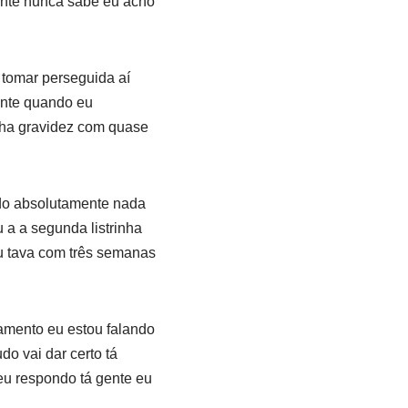
nte nunca sabe eu acho
s tomar perseguida aí
ente quando eu
nha gravidez com quase
ndo absolutamente nada
 a a segunda listrinha
eu tava com três semanas
amento eu estou falando
o vai dar certo tá
eu respondo tá gente eu