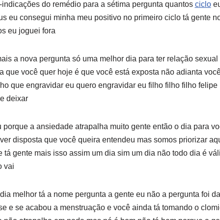
a-indicações do remédio para a sétima pergunta quantos
ciclo
eu
s eu consegui minha meu positivo no primeiro ciclo tá gente n
s eu joguei fora
is a nova pergunta só uma melhor dia para ter relação sexual 
ia que você quer hoje é que você está exposta não adianta você 
o que engravidar eu quero engravidar eu filho filho filho felip
e deixar
 porque a ansiedade atrapalha muito gente então o dia para voc
iver disposta que você queira entendeu mas somos priorizar aqu
de tá gente mais isso assim um dia sim um dia não todo dia é vál
o vai
 dia melhor tá a nome pergunta a gente eu não a pergunta foi da
se e se acabou a menstruação e você ainda tá tomando o clomi