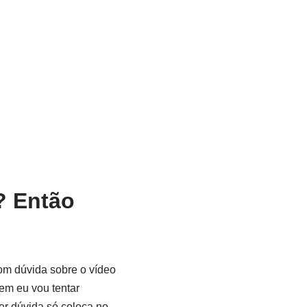
? Então
om dúvida sobre o vídeo
em eu vou tentar
er dúvida só coloca no