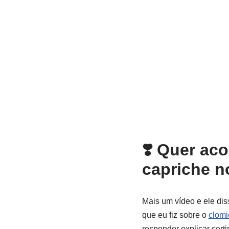
❣️ Quer ac
capriche no
Mais um vídeo e ele dis
que eu fiz sobre o
clomi
responder explicar cert