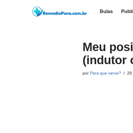
Bulas
Publ
Pular
para
o
conteúdo
Meu posi
(indutor 
por
Para que serve?
28