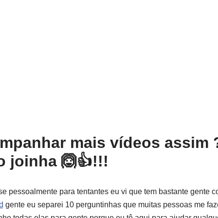
ompanhar mais vídeos assim 
 joinha 🙆👍!!!
se pessoalmente para tentantes eu vi que tem bastante gente c
d
gente eu separei 10 perguntinhas que muitas pessoas me faz
inho todas elas para gente porque eu tô aqui para ajudar qualqu