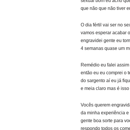
sexual bom eu acho que
que não que não tiver 
O dia fértil vai ser no
vamos esperar acabar o
engravidei gente eu to
4 semanas quase um mê
Remédio eu falei assim
então eu eu comprei o te
do sargento aí eu já fi
e meia claro mas é isso
Vocês querem engravida
da minha experiência e 
gente boa sorte para vo
respondo todos os come