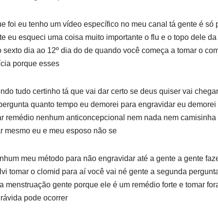
 foi eu tenho um vídeo específico no meu canal tá gente é só pr
e eu esqueci uma coisa muito importante o flu e o topo dele da 
do sexto dia ao 12º dia do de quando você começa a tomar o com
ícia porque esses
ndo tudo certinho tá que vai dar certo se deus quiser vai chega
 pergunta quanto tempo eu demorei para engravidar eu demorei 
mar remédio nenhum anticoncepcional nem nada nem camisinha
ar mesmo eu e meu esposo não se
hum meu método para não engravidar até a gente a gente faze
vi tomar o clomid para aí você vai né gente a segunda pergunt
a menstruação gente porque ele é um remédio forte e tomar for
rávida pode ocorrer