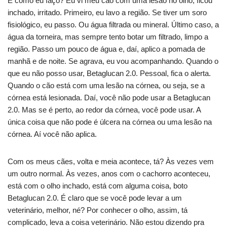
E como eu faço? Eu vi meu cão com uma lesão no olho, ficou
inchado, irritado. Primeiro, eu lavo a região. Se tiver um soro
fisiológico, eu passo. Ou água filtrada ou mineral. Último caso, a
água da torneira, mas sempre tento botar um filtrado, limpo a
região. Passo um pouco de água e, daí, aplico a pomada de
manhã e de noite. Se agrava, eu vou acompanhando. Quando o
que eu não posso usar, Betaglucan 2.0. Pessoal, fica o alerta.
Quando o cão está com uma lesão na córnea, ou seja, se a
córnea está lesionada. Daí, você não pode usar a Betaglucan
2.0. Mas se é perto, ao redor da córnea, você pode usar. A
única coisa que não pode é úlcera na córnea ou uma lesão na
córnea. Aí você não aplica.
Com os meus cães, volta e meia acontece, tá? Às vezes vem
um outro normal. Às vezes, anos com o cachorro aconteceu,
está com o olho inchado, está com alguma coisa, boto
Betaglucan 2.0. É claro que se você pode levar a um
veterinário, melhor, né? Por conhecer o olho, assim, tá
complicado, leva a coisa veterinário. Não estou dizendo pra