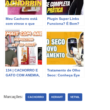
Meu Cachorro está
Plugin Super Links
com virose o que
Funciona? É Bom?
fazer / isso salvou
Super Links Vale a
meu Cachorro
Pena? Review
Completa Super
Links Pro
134 | CACHORRO E
Tratamento de Olho
GATO COM ANEMIA,
Seco: Conheça Eye
NÃO QUER COMER,
IRPL, a Nova Opção
FRACO, MAGRO –
de Tratamento para
VITAMINA
Olho Seco
HEMOLITAN VETNIL
Marcações:
CACHORRO
KERAVIT
VETNIL