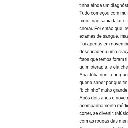
tinha ainda um diagnóst
Tudo começou com muita
meio, não sabia falar e
chorar. Foi então que 
exames de sangue, mas
Foi apenas em novembr
desencadeou uma reação
fotos que temos foram t
quimioterapia, e ela ch
Ana Júlia nunca pergun
queria saber por que ti
“bichinho” muito grande
Após dois anos e nove m
acompanhamento médico.
correr, se divertir. (Mú
com as roupas das menina