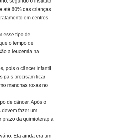
no, segundo o Instituto
e até 80% das crianças
tratamento em centros
m esse tipo de
 que o tempo de
são a leucemia na
 pois o câncer infantil
 pais precisam ficar
omo manchas roxas no
po de câncer. Após o
as devem fazer um
 prazo da quimioterapia
vário. Ela ainda era um