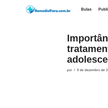
Bulas
Publ
Pular
para
o
conteúdo
Importân
tratamen
adolesce
por
9 de dezembro de 