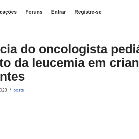
icações
Foruns
Entrar
Registre-se
cia do oncologista pedi
to da leucemia em crian
ntes
2023
posts