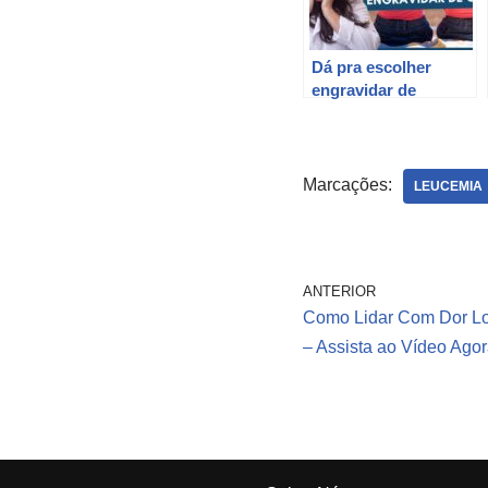
Dá pra escolher
engravidar de
Gêmeos? Dra Maira
de La Rocque
Marcações:
LEUCEMIA
ANTERIOR
Como Lidar Com Dor Lo
– Assista ao Vídeo Ago