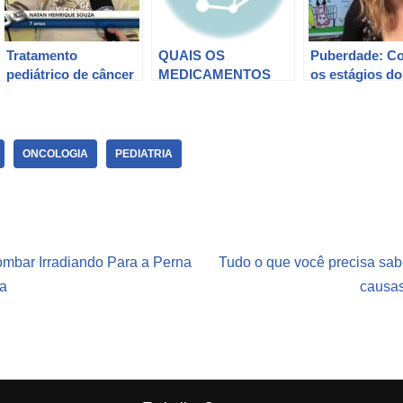
Tratamento
QUAIS OS
Puberdade: C
pediátrico de câncer
MEDICAMENTOS
os estágios do
com heróis inspira
MAIS USADOS
desenvolvime
crianças.
PARA CRIANÇAS E
crianças e
ADOLESCENTES?
adolescentes
ONCOLOGIA
PEDIATRIA
mbar Irradiando Para a Perna
Tudo o que você precisa sab
ra
causas