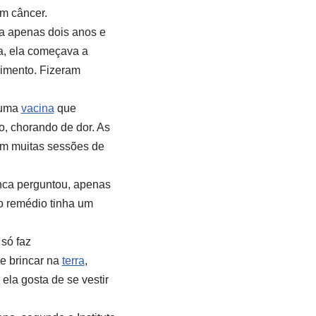
um câncer.
ha apenas dois anos e
va, ela começava a
cimento. Fizeram
 uma
vacina
que
, chorando de dor. As
ram muitas sessões de
unca perguntou, apenas
o remédio tinha um
só faz
e brincar na
terra
,
 ela gosta de se vestir