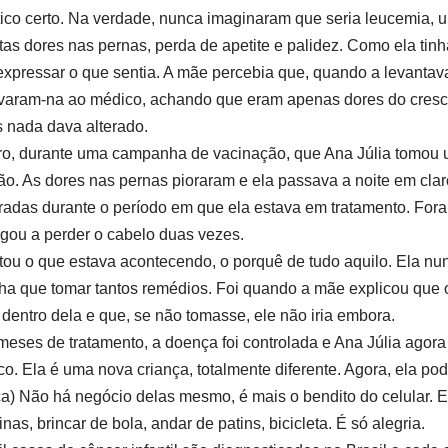
ico certo. Na verdade, nunca imaginaram que seria leucemia, 
s dores nas pernas, perda de apetite e palidez. Como ela tin
 expressar o que sentia. A mãe percebia que, quando a levanta
levaram-na ao médico, achando que eram apenas dores do cres
 nada dava alterado.
o, durante uma campanha de vacinação, que Ana Júlia tomou
. As dores nas pernas pioraram e ela passava a noite em claro
iradas durante o período em que ela estava em tratamento. Fo
egou a perder o cabelo duas vezes.
tou o que estava acontecendo, o porquê de tudo aquilo. Ela n
nha que tomar tantos remédios. Foi quando a mãe explicou que 
 dentro dela e que, se não tomasse, ele não iria embora.
eses de tratamento, a doença foi controlada e Ana Júlia agora 
 Ela é uma nova criança, totalmente diferente. Agora, ela pod
sica) Não há negócio delas mesmo, é mais o bendito do celular. E
s, brincar de bola, andar de patins, bicicleta. É só alegria.