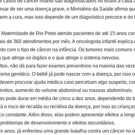
casos de câncer infantil são diagnosticados no Brasil a cada a
esar de ser uma doença grave, o Ministério da Saúde afirma qu
em a cura, mas isso depende de um diagnóstico precoce e do 
 Maternidade de Rio Preto atende pacientes de até 15 anos co
is de 360 atendimentos por mês. A oncologista infantil explica
rdo com o tipo de câncer na infância. Os tumores mais comuns 
 que atinge os órgãos e o que atinge o sistema nervoso.
tos, não dá para fazer exames preventivos na maioria das vezes,
ema genético. O bebê já pode nascer com a doença, por isso os
 devem procurar ajuda médica caso percebam algo suspeito, c
vômitos, aumento do volume abdominal ou massas abdominais.
ças pode durar em média de cinco a dez anos, dependendo do ti
há o risco de recaída ou recidiva da doença, por isso as crianç
constante. Além disso, elas podem apresentar efeitos a longo
 problemas de desenvolvimento e efeitos secundários.
 anos, já enfrentou uma grande batalha contra um câncer no o