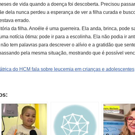
eses de vida quando a doença foi descoberta. Precisou passar 
mãe dela nunca perdeu a esperança de ver a filha curada e bus
estava errado.
ória da filha. Anoéle é uma guerreira. Ela anda, brinca, pode sai
a notícia ótima: pode ir para a escolinha. Ela não podia ir an
ão tem palavras para descrever o alívio e a gratidão que sente
passando pela mesma situação, mostrando que é possível vence
átrica do HCM fala sobre leucemia em crianças e adolescentes
os: