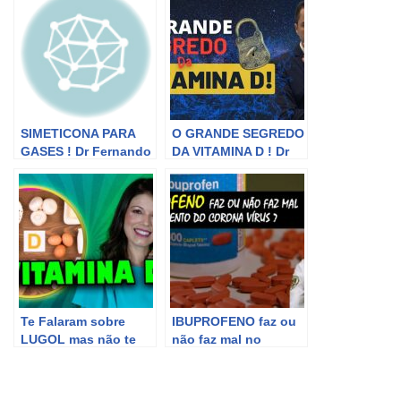
SIMETICONA PARA
O GRANDE SEGREDO
GASES ! Dr Fernando
DA VITAMINA D ! Dr
Lemos – Planeta
Fernando Lemos –
Intestino
Planeta Intestino
Te Falaram sobre
IBUPROFENO faz ou
LUGOL mas não te
não faz mal no
falaram sobre isso!
tratamento do corona
Com Dr Lair Ribeiro –
vírus?
Vídeo sobre IODO