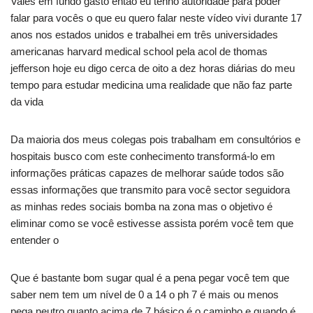
Vales em fundo gasto então eu tenho autoridade para poder
falar para vocês o que eu quero falar neste vídeo vivi durante 17
anos nos estados unidos e trabalhei em três universidades
americanas harvard medical school pela acol de thomas
jefferson hoje eu digo cerca de oito a dez horas diárias do meu
tempo para estudar medicina uma realidade que não faz parte
da vida
Da maioria dos meus colegas pois trabalham em consultórios e
hospitais busco com este conhecimento transformá-lo em
informações práticas capazes de melhorar saúde todos são
essas informações que transmito para você sector seguidora
as minhas redes sociais bomba na zona mas o objetivo é
eliminar como se você estivesse assista porém você tem que
entender o
Que é bastante bom sugar qual é a pena pegar você tem que
saber nem tem um nível de 0 a 14 o ph 7 é mais ou menos
pega neutro quanto acima de 7 básico é o caminho e quando é