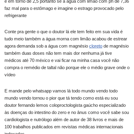
é em torno de 2,5 portanto se a água com limão com ph de 7,36
faz mal para o estômago e imagine o estrago provocado pelo
refrigerante
Conte pra gente o que o doutor lá ele tem feito em sua vida é
tudo meio também a água morna com limão acabou de estrear
agora demanda sob a água com magnésio
cloreto
de magnésio
também duas doses não tem mais dor nenhuma já tive
médicos até 70 méxico e vai ficar na minha casa você não
compra o remédio de taltal não porque ele o médio grave onde o
vídeo
E mande pelo whatsapp vamos lá todo mundo vendo todo
mundo vendo tornou o pior que tá tendo como está eu sou
doutor fernando lemos coloproctologista gaúcho especializado
às doenças do intestino do zero e no ânus como você sabe sou
cardiologista e nutrólogo além de autor de 38 livros e mais de
100 trabalhos publicados em revistas médicas internacionais
indexadas