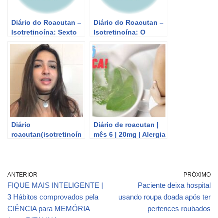
Diário do Roacutan –
Diário do Roacutan –
Isotretinoína: Sexto
Isotretinoína: O
mês! | Terminei meu
primeiro mês! | Polly
tratamento! | Polly
Monique
Monique
Diário
Diário de roacutan |
roacutan(isotretinoín
mês 6 | 20mg | Alergia
a) -terçeiro, quarto e
piorou, colesterol
quinto mês
alto, vitamina d baixa
ANTERIOR
PRÓXIMO
FIQUE MAIS INTELIGENTE |
Paciente deixa hospital
3 Hábitos comprovados pela
usando roupa doada após ter
CIÊNCIA para MEMÓRIA
pertences roubados