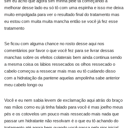
sim eu acho que agora sim minha pele tá começando a
melhorar desse lado eu só tô com uma espinha e isso me deixa
muito empolgada para ver o resultado final do tratamento mas
eu estou com muita muita mancha então se você já fez esse
tratamento
Se ficou com alguma chance no rosto desse aqui nos
comentários por favor o que você fez para se livrar dessas
manchas sobre os efeitos colaterais bem ainda continua sendo
a mesma coisa os lábios ressecados os olhos ressecado o
cabelo começou a ressecar mais mas eu tô cuidando disso
com a hidratação da pantene aquelas ampolinha sabe anterior
meu cabelo longo ou
Você e eu nem sabia levem de exclamação aqui atrás do braço
nas mãos como eu já tinha falado para você é mas joelho meus
pés e os cotovelos um pouco mais ressecado mais nada que
passar um hidratante não resolvam é o que eu tô achando do
tratamento até agora bem quando você passa pela pior inicial