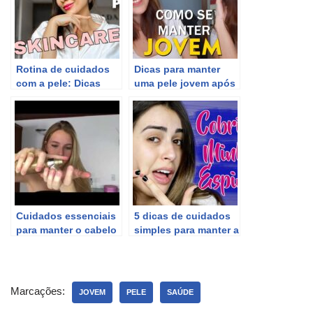
Rotina de cuidados
Dicas para manter
com a pele: Dicas
uma pele jovem após
essenciais para
os 40 anos.
manter a saúde e
beleza.
Cuidados essenciais
5 dicas de cuidados
para manter o cabelo
simples para manter a
saudável – Deixa
pele saudável
Falar – Parte 2
Marcações:
JOVEM
PELE
SAÚDE