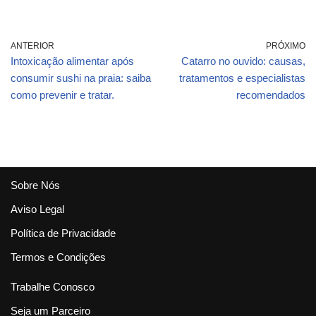
ANTERIOR
PRÓXIMO
Intoxicação alimentar após
Catarro no ouvido: causas,
consumir sushi na praia: saiba
tratamentos e especialistas
como prevenir e tratar.
recomendados
Sobre Nós
Aviso Legal
Política de Privacidade
Termos e Condições
Trabalhe Conosco
Seja um Parceiro