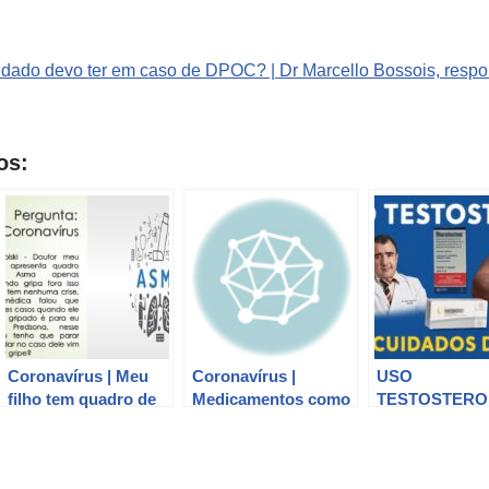
uidado devo ter em caso de DPOC? | Dr Marcello Bossois, respo
os:
Coronavírus | Meu
Coronavírus |
USO
filho tem quadro de
Medicamentos como
TESTOSTERON
Asma e toma
o Foraseq previnem
que cuidados 
Prednisolona | Devo
contrata o
ter ao utilizar?
suspender?
Coronavírus |