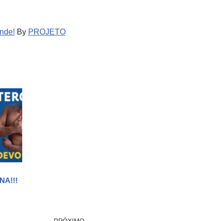
nde!
By
PROJETO
A!!!
devo