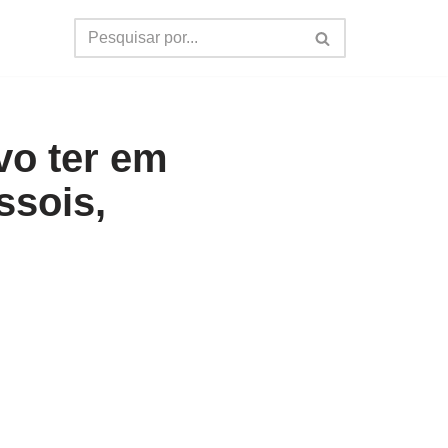
vo ter em
ssois,