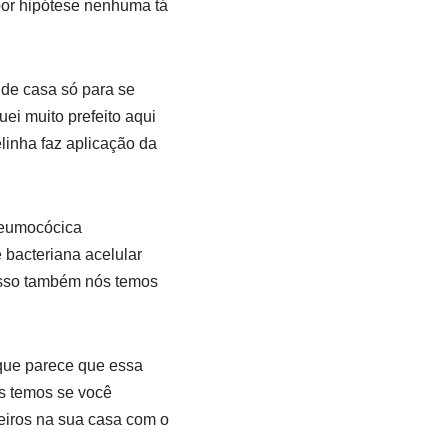
por hipótese nenhuma tá
 de casa só para se
uei muito prefeito aqui
linha faz aplicação da
neumocócica
 bacteriana acelular
 isso também nós temos
que parece que essa
s temos se você
eiros na sua casa com o