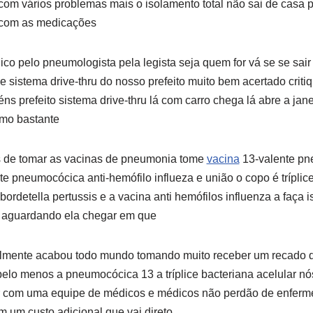
com vários problemas mais o isolamento total não sai de casa 
 com as medicações
ico pelo pneumologista pela legista seja quem for vá se se sair
e sistema drive-thru do nosso prefeito muito bem acertado critiq
s prefeito sistema drive-thru lá com carro chega lá abre a jane
imo bastante
es de tomar as vacinas de pneumonia tome
vacina
13-valente p
 pneumocócica anti-hemófilo influeza e união o copo é tríplice
rdetella pertussis e a vacina anti hemófilos influenza a faça
 aguardando ela chegar em que
lmente acabou todo mundo tomando muito receber um recado 
elo menos a pneumocócica 13 a tríplice bacteriana acelular nó
r com uma equipe de médicos e médicos não perdão de enferm
m um custo adicional que vai direto