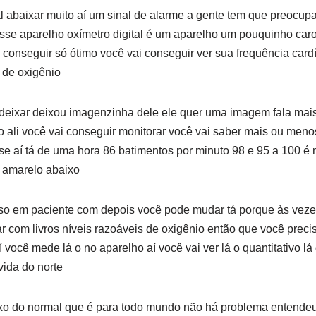
 abaixar muito aí um sinal de alarme a gente tem que preocup
sse aparelho oxímetro digital é um aparelho um pouquinho caro 
 conseguir só ótimo você vai conseguir ver sua frequência car
o de oxigênio
deixar deixou imagenzinha dele ele quer uma imagem fala mais
o ali você vai conseguir monitorar você vai saber mais ou meno
se aí tá de uma hora 86 batimentos por minuto 98 e 95 a 100 é 
l amarelo abaixo
sso em paciente com depois você pode mudar tá porque às veze
com livros níveis razoáveis de oxigênio então que você preci
 você mede lá o no aparelho aí você vai ver lá o quantitativo lá
vida do norte
aixo do normal que é para todo mundo não há problema entendeu