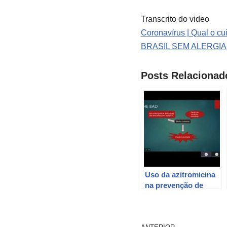
Transcrito do video
Coronavírus | Qual o c
BRASIL SEM ALERGIA
Posts Relacionad
Uso da azitromicina
na prevenção de
exacerbações na
DPOC