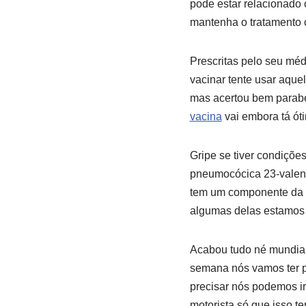
pode estar relacionado 
mantenha o tratamento
Prescritas pelo seu méd
vacinar tente usar aquel
mas acertou bem parabén
vacina
vai embora tá ót
Gripe se tiver condiçõ
pneumocócica 23-valente
tem um componente da bo
algumas delas estamos
Acabou tudo né mundia
semana nós vamos ter p
precisar nós podemos i
motorista só que isso te