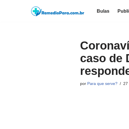
Bulas
Publ
Pular
para
o
conteúdo
Coronaví
caso de 
responde
por
Para que serve?
27 