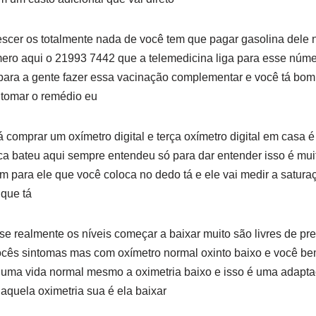
escer os totalmente nada de você tem que pagar gasolina dele n
mero aqui o 21993 7442 que a telemedicina liga para esse núm
 para a gente fazer essa vacinação complementar e você tá bo
 tomar o remédio eu
á comprar um oxímetro digital e terça oxímetro digital em casa 
a bateu aqui sempre entendeu só para dar entender isso é mui
 um para ele que você coloca no dedo tá e ele vai medir a satu
 que tá
se realmente os níveis começar a baixar muito são livres de p
vocês sintomas mas com oxímetro normal oxinto baixo e você be
 uma vida normal mesmo a oximetria baixo e isso é uma adapt
 aquela oximetria sua é ela baixar