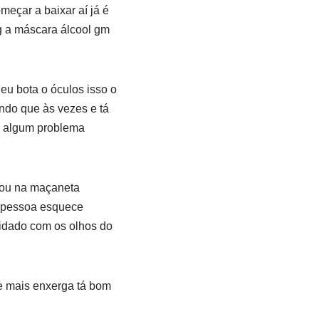
eçar a baixar aí já é
g a máscara álcool gm
eu bota o óculos isso o
ndo que às vezes e tá
e algum problema
tou na maçaneta
a pessoa esquece
cuidado com os olhos do
e mais enxerga tá bom