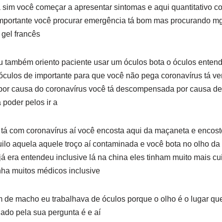
im você começar a apresentar sintomas e aqui quantitativo com
é importante você procurar emergência tá bom mas procurando m
 gel francês
u também oriento paciente usar um óculos bota o óculos entend
 óculos de importante para que você não pega coronavírus tá ve
or causa do coronavírus você tá descompensada por causa d
 poder pelos ir a
o tá com coronavírus aí você encosta aqui da maçaneta e encos
ilo aquela aquele troço aí contaminada e você bota no olho d
o já era entendeu inclusive lá na china eles tinham muito mais 
nha muitos médicos inclusive
 de macho eu trabalhava de óculos porque o olho é o lugar qu
gado pela sua pergunta é e aí