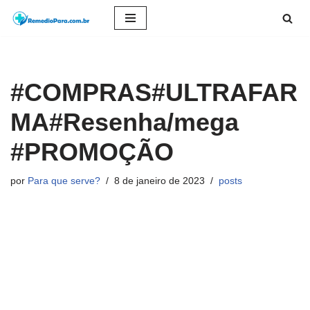
Pular
para
o
#COMPRAS#ULTRAFAR
conteúdo
MA#Resenha/mega
#PROMOÇÃO
por
Para que serve?
8 de janeiro de 2023
posts