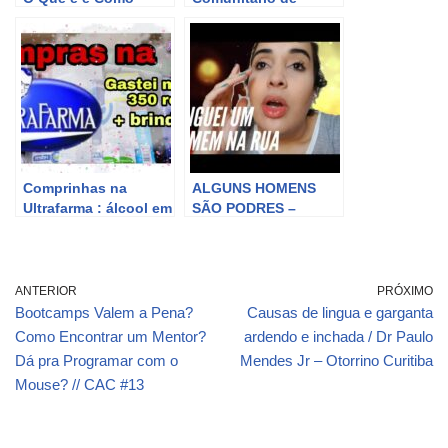
Contribui para o Bem-
Saúde na promoção
Estar?
da saúde da
comunidade
Comprinhas na
ALGUNS HOMENS
Ultrafarma : álcool em
SÃO PODRES –
gel, vitamina C,
COMPRINHAS NA
Ômega 3, cimegripe,
ULTRAFARMA
gestinol 28 – Beleza
Karen
ANTERIOR
PRÓXIMO
Bootcamps Valem a Pena?
Causas de lingua e garganta
Como Encontrar um Mentor?
ardendo e inchada / Dr Paulo
Dá pra Programar com o
Mendes Jr – Otorrino Curitiba
Mouse? // CAC #13