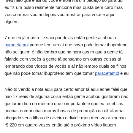
meu neto que ensinou você enrola fita um pedaço só para dor
eu fiz um pulso realmente funciona mas custa bem caro mas
vou comprar vou aí depois vou mostrar para você e aqui
alguém
7 que eu já mostrei e saiu por delas então gente acabou o
paracetamol
porque tem um aí que novo pode tomar ibuprofeno
não sei quem é não lembro que na hora assim que a gente tá
falando com vocês a gente tá pensando em outras coisas tá
lembrando dos vídeos de vocês e aí não lembro quais os filhos
que não pode tomar ibuprofeno tem que tomar
paracetamol
e eu
Não tô vendo a nota aqui para certo amor tá aqui achei falei que
não 17 reais de alguma coisa então gente acabou gostaram não
gostaram fica no mesmo que o importante é que eu recebi as
minhas comprinhas maravilhosas de promoção da ultrafarma
obrigado seus filhos de oliveira o dividir meu meu valor imenso
r$ 220 em quatro vezes então até o próximo vídeo fiquem