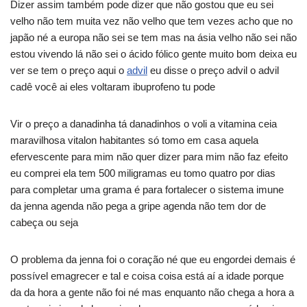
Dizer assim também pode dizer que não gostou que eu sei
velho não tem muita vez não velho que tem vezes acho que no
japão né a europa não sei se tem mas na ásia velho não sei não
estou vivendo lá não sei o ácido fólico gente muito bom deixa eu
ver se tem o preço aqui o
advil
eu disse o preço advil o advil
cadê você ai eles voltaram ibuprofeno tu pode
Vir o preço a danadinha tá danadinhos o voli a vitamina ceia
maravilhosa vitalon habitantes só tomo em casa aquela
efervescente para mim não quer dizer para mim não faz efeito
eu comprei ela tem 500 miligramas eu tomo quatro por dias
para completar uma grama é para fortalecer o sistema imune
da jenna agenda não pega a gripe agenda não tem dor de
cabeça ou seja
O problema da jenna foi o coração né que eu engordei demais é
possível emagrecer e tal e coisa coisa está aí a idade porque
da da hora a gente não foi né mas enquanto não chega a hora a