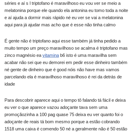
séries e aí s l triptofano é maravilhoso eu vou ver se meio a
melatonina porque ele quando ela antonina eu tomo toda a noite
e aí ajuda a dormir mais rápido né eu ver se vai a melatonina
aqui para já ajudar mas acho que é esse não tinha calmo
É gente não é triptofano aqui esse também já tinha pedido a
muito tempo um preço maravilhoso se acalma é triptofano mas
zinco magnésio ea
vitamina
b6 isto é uma maravilha sem
acabar não sei que eu demorei em pedir esse dinheiro também
né gente de dinheiro que é good nóis não have mas vamos
parcelando ela é maravilhoso maravilhoso é rei da detrás de
idade
Para descobrir aparece aqui o tempo tô falando tá fácil e deixa
eu ver o que aparece vazou adoçante tava sem uma
promoçãozinha a 100 pag quase 75 deixa eu ver quanto foi o
adoçante de reais tá bom mesmo porque a estão cobrando
1518 uma caixa é comendo 50 né a geralmente não é 50 estão