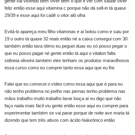
gente vai vivendo bem viver bem o que e ver com saúde viver
feliz então esse aqui vitamina c porque não dá sell-in tá quase
29/39 e esse aqui foi cadê o vitor alô olha
Evitá-lo apareça meu filho vitaminas e aí botou como e saiu por
19 o outro tá quase 32 reais então né a caixa consegui com 30
também então tava ótimo eu peguei duas eu só posso pegar o
que eu posso pagar né gente então tá aqui o vitalion falta
sidineia oliveira também eles tenham os produtos maravilhosos
essa curso como eu comprei tanto essa aqui que eu lhe
Falei que eu comecei o vídeo como essa aqui que é para eu
não tenho problema no joelho nas pernas tenho problema nas
mãos trabalho muito trabalho lavar louça aí eu digo que não
faço nada mais fácil viu gente então esse aqui eu comprei para
experimentar também se vai parar porque de noite ave maria tá
dizendo que tem três ativos com ácido hialurônico então