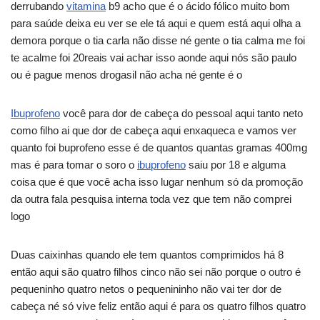
derrubando
vitamina
b9 acho que é o ácido fólico muito bom
para saúde deixa eu ver se ele tá aqui e quem está aqui olha a
demora porque o tia carla não disse né gente o tia calma me foi
te acalme foi 20reais vai achar isso aonde aqui nós são paulo
ou é pague menos drogasil não acha né gente é o
Ibuprofeno
você para dor de cabeça do pessoal aqui tanto neto
como filho ai que dor de cabeça aqui enxaqueca e vamos ver
quanto foi buprofeno esse é de quantos quantas gramas 400mg
mas é para tomar o soro o
ibuprofeno
saiu por 18 e alguma
coisa que é que você acha isso lugar nenhum só da promoção
da outra fala pesquisa interna toda vez que tem não comprei
logo
Duas caixinhas quando ele tem quantos comprimidos há 8
então aqui são quatro filhos cinco não sei não porque o outro é
pequeninho quatro netos o pequenininho não vai ter dor de
cabeça né só vive feliz então aqui é para os quatro filhos quatro