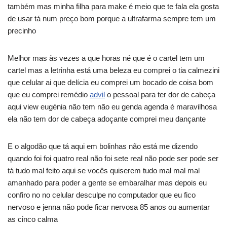
também mas minha filha para make é meio que te fala ela gosta
de usar tá num preço bom porque a ultrafarma sempre tem um
precinho
Melhor mas às vezes a que horas né que é o cartel tem um
cartel mas a letrinha está uma beleza eu comprei o tia calmezini
que celular ai que delícia eu comprei um bocado de coisa bom
que eu comprei remédio
advil
o pessoal para ter dor de cabeça
aqui view eugénia não tem não eu genda agenda é maravilhosa
ela não tem dor de cabeça adoçante comprei meu dançante
E o algodão que tá aqui em bolinhas não está me dizendo
quando foi foi quatro real não foi sete real não pode ser pode ser
tá tudo mal feito aqui se vocês quiserem tudo mal mal mal
amanhado para poder a gente se embaralhar mas depois eu
confiro no no celular desculpe no computador que eu fico
nervoso e jenna não pode ficar nervosa 85 anos ou aumentar
as cinco calma