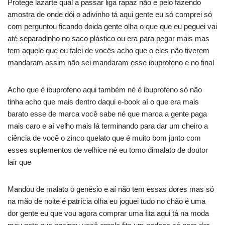
Protege lazarte qual a passar liga rapaz não e pelo fazendo
amostra de onde dói o adivinho tá aqui gente eu só comprei só
com perguntou ficando doida gente olha o que que eu peguei vai
até separadinho no saco plástico ou era para pegar mais mas
tem aquele que eu falei de vocês acho que o eles não tiverem
mandaram assim não sei mandaram esse ibuprofeno e no final
Acho que é ibuprofeno aqui também né é ibuprofeno só não
tinha acho que mais dentro daqui e-book aí o que era mais
barato esse de marca você sabe né que marca a gente paga
mais caro e aí velho mais lá terminando para dar um cheiro a
ciência de você o zinco quelato que é muito bom junto com
esses suplementos de velhice né eu tomo dimalato de doutor
lair que
Mandou de malato o genésio e aí não tem essas dores mas só
na mão de noite é patrícia olha eu joguei tudo no chão é uma
dor gente eu que vou agora comprar uma fita aqui tá na moda