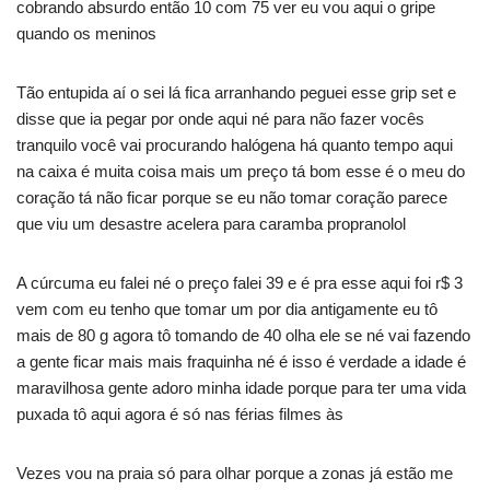
cobrando absurdo então 10 com 75 ver eu vou aqui o gripe
quando os meninos
Tão entupida aí o sei lá fica arranhando peguei esse grip set e
disse que ia pegar por onde aqui né para não fazer vocês
tranquilo você vai procurando halógena há quanto tempo aqui
na caixa é muita coisa mais um preço tá bom esse é o meu do
coração tá não ficar porque se eu não tomar coração parece
que viu um desastre acelera para caramba propranolol
A cúrcuma eu falei né o preço falei 39 e é pra esse aqui foi r$ 3
vem com eu tenho que tomar um por dia antigamente eu tô
mais de 80 g agora tô tomando de 40 olha ele se né vai fazendo
a gente ficar mais mais fraquinha né é isso é verdade a idade é
maravilhosa gente adoro minha idade porque para ter uma vida
puxada tô aqui agora é só nas férias filmes às
Vezes vou na praia só para olhar porque a zonas já estão me