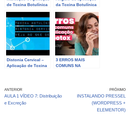
de Toxina Botulínica
da Toxina Botulínica
(Botox) Completa
no músculo frontal
Distonia Cervical –
3 ERROS MAIS
Aplicação de Toxina
COMUNS NA
botulínica
APLICAÇÃO DA
TOXINA BOTULÍNICA
ANTERIOR
PRÓXIMO
AULA 1 VÍDEO 7: Distribuição
INSTALANDO PRESSEL
e Excreção
(WORDPRESS +
ELEMENTOR)