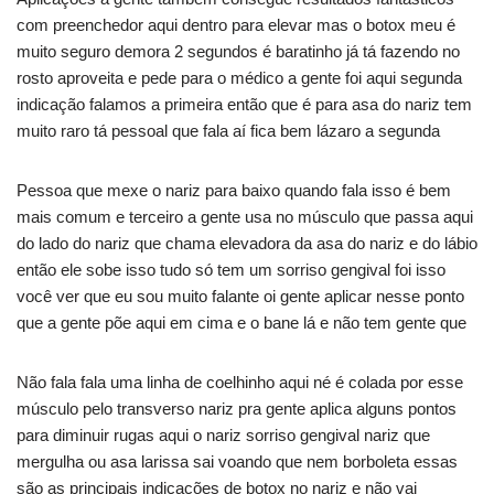
com preenchedor aqui dentro para elevar mas o botox meu é
muito seguro demora 2 segundos é baratinho já tá fazendo no
rosto aproveita e pede para o médico a gente foi aqui segunda
indicação falamos a primeira então que é para asa do nariz tem
muito raro tá pessoal que fala aí fica bem lázaro a segunda
Pessoa que mexe o nariz para baixo quando fala isso é bem
mais comum e terceiro a gente usa no músculo que passa aqui
do lado do nariz que chama elevadora da asa do nariz e do lábio
então ele sobe isso tudo só tem um sorriso gengival foi isso
você ver que eu sou muito falante oi gente aplicar nesse ponto
que a gente põe aqui em cima e o bane lá e não tem gente que
Não fala fala uma linha de coelhinho aqui né é colada por esse
músculo pelo transverso nariz pra gente aplica alguns pontos
para diminuir rugas aqui o nariz sorriso gengival nariz que
mergulha ou asa larissa sai voando que nem borboleta essas
são as principais indicações de botox no nariz e não vai