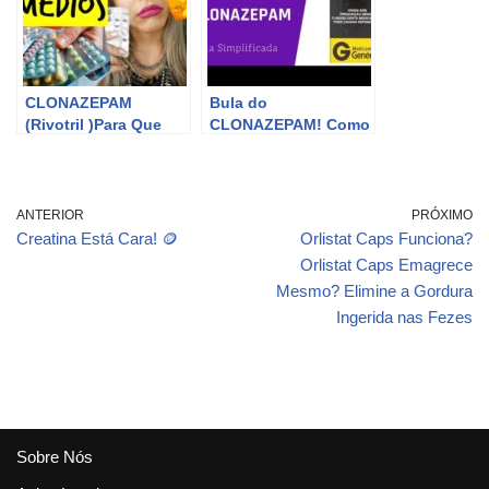
CLONAZEPAM
Bula do
(Rivotril )Para Que
CLONAZEPAM! Como
Serve ? Como Usar e
tomar CLONAZEPAM?
Os Riscos
Bula online, conheça
Promovidos Pelo
tudo sobre este
RIVOTRIL !
medicamento!
ANTERIOR
PRÓXIMO
Creatina Está Cara! 🪙
Orlistat Caps Funciona?
Orlistat Caps Emagrece
Mesmo? Elimine a Gordura
Ingerida nas Fezes
Sobre Nós