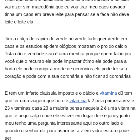
vai dizer sim macedônia que eu vou tirar meu caos cavaco
tinha um caos em breve leite para pensar se a faca não deve
leite e leite ela
Tira a calça do capim do verde no verde tudo quer verde em
caos e os estudos epidemiológicos mostram o pro do cálcio
‘lista não é verdade isso é uma mentira porque quem falou pra
você que o recurso ele pode impactar ótimo ele pode para a
horta ele pode corrigir a morte de neurônios ele pode ter seu
coração e pode com a sua coronária e não ficar só coronárias
E tem um infarto claúsula imposto e o cálcio e
vitamina
d3 tem
que ter uma viagem que boro e
vitamina
k 2 pela primeira vez e
23 vitaminas casa 23 a maioria pensa naquela 2 é uma vitamina
que te pego calço onde ele estiver em lugar dele e joney junto
meu tenho uma pergunta interessante aqui do outro lado e
quando o senhor diz para usarmos a z em vidro escuro pode
ser