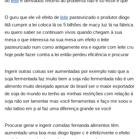
do
leite
e derivados retorno ao problema não é só esse é que
O guru que ele vê efeito de
leite
pasteurizado o produtor diogo
titã cumprir a lei coloca lá os 5 bilhões de macy luz lá na fábrica
eu quero saber se continuam vivos quando chegam à sua
mesa o que interessa na sua mesa um efeito o leite
pasteurizado num como antigamente era e iogurte com leite cru
hoje pode fazer contra a lei então perdeu eficiência e procurar
Ingerir outras coisas ser aumentadas por exemplo nato que a
soja fermentada faz muito bem a soja não fermentada não é um
alimento muito desejado apesar do brasil ser o maior exportador
de soja do mundo eu tenho as minhas restrições com relação à
soja não ser lamentar mas você ferramentas e faço me soou o
não tattoo em p aí faz uma diferença grande se você
Procurar gerar e ingerir comidas fernanda alimentos têm
aumentado uma boa mas diogo tipper c é infelizmente o efeito