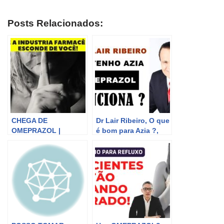
Posts Relacionados:
CHEGA DE
Dr Lair Ribeiro, O que
OMEPRAZOL |
é bom para Azia ?,
Gastrite Azia Refluxo
Omeprazol, Limão
E Queimação Nunca
para Azia é bom ?
Mais – Cura Natural
TV