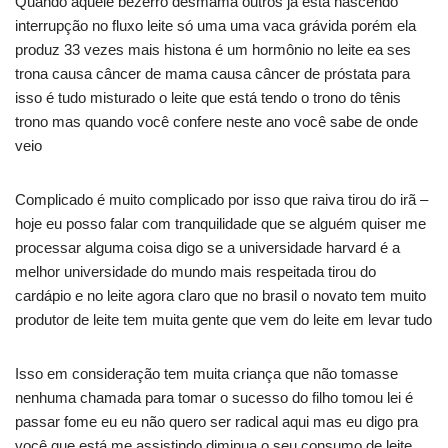
Quando aquele bezerro desmama outros já está nascendo
interrupção no fluxo leite só uma uma vaca grávida porém ela
produz 33 vezes mais histona é um hormônio no leite ea ses
trona causa câncer de mama causa câncer de próstata para
isso é tudo misturado o leite que está tendo o trono do tênis
trono mas quando você confere neste ano você sabe de onde
veio
Complicado é muito complicado por isso que raiva tirou do irã –
hoje eu posso falar com tranquilidade que se alguém quiser me
processar alguma coisa digo se a universidade harvard é a
melhor universidade do mundo mais respeitada tirou do
cardápio e no leite agora claro que no brasil o novato tem muito
produtor de leite tem muita gente que vem do leite em levar tudo
Isso em consideração tem muita criança que não tomasse
nenhuma chamada para tomar o sucesso do filho tomou lei é
passar fome eu eu não quero ser radical aqui mas eu digo pra
você que está me assistindo diminua o seu consumo de leite