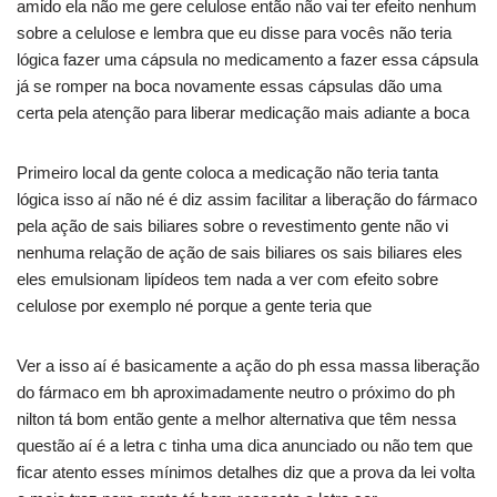
amido ela não me gere celulose então não vai ter efeito nenhum
sobre a celulose e lembra que eu disse para vocês não teria
lógica fazer uma cápsula no medicamento a fazer essa cápsula
já se romper na boca novamente essas cápsulas dão uma
certa pela atenção para liberar medicação mais adiante a boca
Primeiro local da gente coloca a medicação não teria tanta
lógica isso aí não né é diz assim facilitar a liberação do fármaco
pela ação de sais biliares sobre o revestimento gente não vi
nenhuma relação de ação de sais biliares os sais biliares eles
eles emulsionam lipídeos tem nada a ver com efeito sobre
celulose por exemplo né porque a gente teria que
Ver a isso aí é basicamente a ação do ph essa massa liberação
do fármaco em bh aproximadamente neutro o próximo do ph
nilton tá bom então gente a melhor alternativa que têm nessa
questão aí é a letra c tinha uma dica anunciado ou não tem que
ficar atento esses mínimos detalhes diz que a prova da lei volta