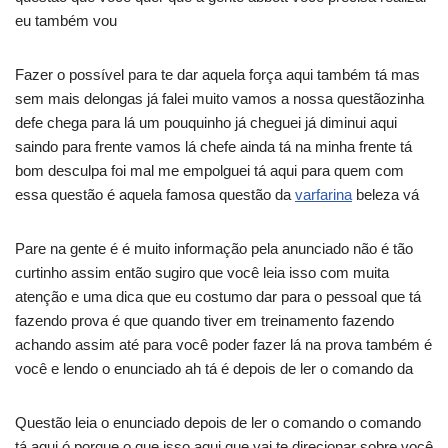
eu também vou
Fazer o possível para te dar aquela força aqui também tá mas
sem mais delongas já falei muito vamos a nossa questãozinha
defe chega para lá um pouquinho já cheguei já diminui aqui
saindo para frente vamos lá chefe ainda tá na minha frente tá
bom desculpa foi mal me empolguei tá aqui para quem com
essa questão é aquela famosa questão da
varfarina
beleza vá
Pare na gente é é muito informação pela anunciado não é tão
curtinho assim então sugiro que você leia isso com muita
atenção e uma dica que eu costumo dar para o pessoal que tá
fazendo prova é que quando tiver em treinamento fazendo
achando assim até para você poder fazer lá na prova também é
você e lendo o enunciado ah tá é depois de ler o comando da
Questão leia o enunciado depois de ler o comando o comando
tá aqui ó porque o que isso aqui que vai te direcionar sobre você