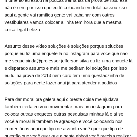
momento eu estou há poucas semanas da prova de natureza
não é nem por isso que eu tô colocando em total passou isso
aqui a gente vai ramifica gente vai trabalhar com outros
vestibulares vamos colocar a linha tem hora que a mesma
coisa legal beleza
Assunto desse vídeo soluções é soluções porque soluções
porque eu fiz uma enquete lá no instagram para você que não
me segue ainda@professor jefferson silva eu fiz uma enquete lá
e disparado assunto e mais me pediram foi soluções por isso
eu fui na prova de 2013 nem card tem uma questãozinha de
soluções para gente fazer aqui já para atender a pedidos
Para dar moral pra galera aqui cipreste coisa me ajudava
também certa eu vou movimentar mais um instagram para
colocar outras enquetes outras pesquisas minhas lá e aí se
você a moral lá também te agradeço e você colocando nos
comentários aqui que tipo de assunto você quer que tipo de
questão que você quer que a gente abbott você precisa realizar