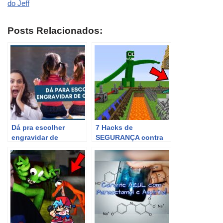
do Jeff
Posts Relacionados:
Dá pra escolher
7 Hacks de
engravidar de
SEGURANÇA contra
Gêmeos? Dra Maira
AZUL BABÃO e
de La Rocque
GREEN no RAINBOW
FRIENDS!