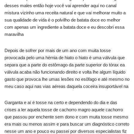
desses males então hoje você vai aprender aqui no canal
mistura vizinho uma receita natural e que vai melhorar muito a
sua qualidade de vida é o polvilho de batata doce eo melhor
com apenas um ingrediente a batata doce e eu descobri essa
maravilha
Depois de sofrer por mais de um ano com muita tosse
provocada pelo uma hérnia de hiato o hiato é uma válvula que
separa que a parte do estômago da parte superior do tórax ea
válvula acaba não funcionando direito e volta lhe algum líquido
gasto que provoca lhe umas lesões no esôfago e até mesmo no
meu caso aqui nas vias aéreas daquela coceira insuportável na
Garganta e aí é tosse na certo e dependendo do dia e das
crises a ler aquela tosse de cachorro magro aquele cachorro
que passou por enchente sem dono e com muita tosse mesmo
era mais ou menos assim e para buscar um diagnóstico correto
nesse um ano e pouco eu passei por diversos especialistas fiz