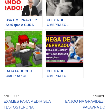
Usa OMEPRAZOL?
CHEGA DE
Será que A CURA
OMEPRAZOL |
DEFINITIVA de
Gastrite Azia Refluxo
gastrite, azia e
E Queimação Nunca
Refluxo
Mais – Cura Natural
Gastroesofágico é
TV
esta?
BATATA DOCE X
CHEGA DE
OMEPRAZOL
OMEPRAZOL
Conheça A Solução
Para Gastrite Azia
Refluxo E
Queimação!!! Dr Lair
ANTERIOR
PRÓXIMO
Ribeiro
EXAMES PARA MEDIR SUA
ENJOO NA GRAVIDEZ |
TESTOSTERONA
PALAVRA DO