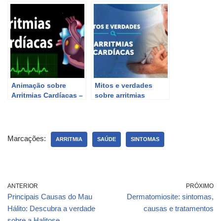
que você precisa
as arritmias cardíacas
saber
(Cardio 07)
Animação sobre
Mitos e verdades
Arritmias Cardíacas –
sobre arritmias
Alila Medical Media
cardíacas em 2021.
Marcações:
ARRITMIA
SAÚDE
SINTOMAS
ANTERIOR
PRÓXIMO
Principais Causas do Mau
Dermatomiosite: sintomas,
Hálito: Descubra a verdade
causas e tratamentos
sobre a Halitose