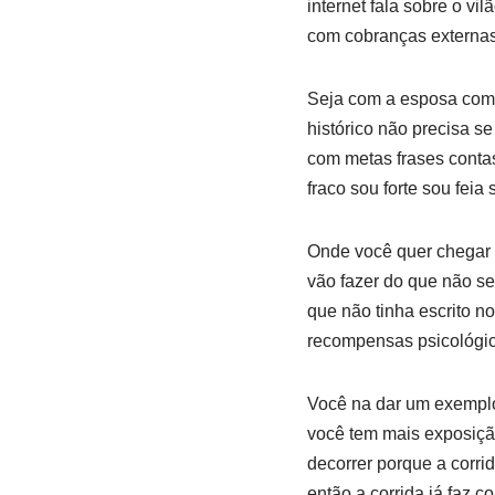
internet fala sobre o vi
com cobranças externas
Seja com a esposa com 
histórico não precisa 
com metas frases contas
fraco sou forte sou feia
Onde você quer chegar 
vão fazer do que não se
que não tinha escrito n
recompensas psicológi
Você na dar um exemplo 
você tem mais exposição
decorrer porque a corrid
então a corrida já faz c