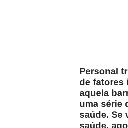
Personal t
de fatores
aquela bar
uma série 
saúde. Se 
saúde, ago