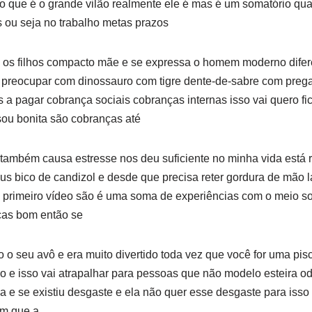
lão que é o grande vilão realmente ele é mas é um somatório qua
 ou seja no trabalho metas prazos
os filhos compacto mãe e se expressa o homem moderno dife
se preocupar com dinossauro com tigre dente-de-sabre com preg
 a pagar cobrança sociais cobranças internas isso vai quero fic
 sou bonita são cobranças até
também causa estresse nos deu suficiente no minha vida está 
us bico de candizol e desde que precisa reter gordura de mão 
o primeiro vídeo são é uma soma de experiências com o meio so
cas bom então se
o seu avô e era muito divertido toda vez que você for uma pisc
 e isso vai atrapalhar para pessoas que não modelo esteira od
a e se existiu desgaste e ela não quer esse desgaste para isso 
om que a