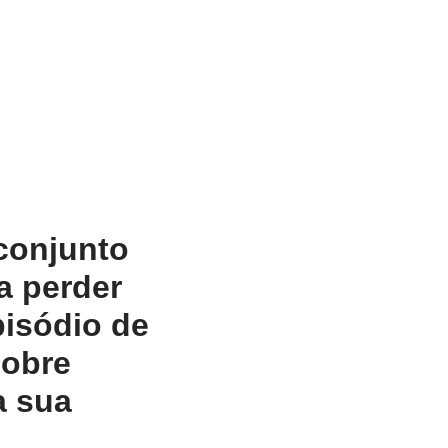
 conjunto
a perder
pisódio de
sobre
a sua