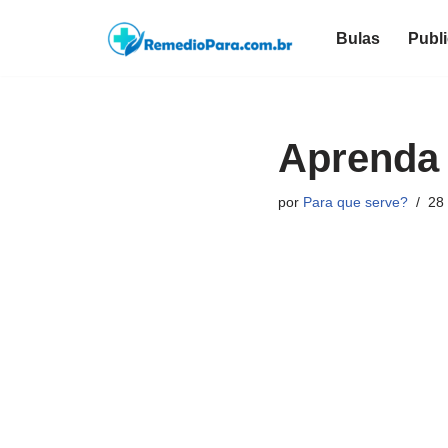
Bulas
Publ
Pular
para
o
conteúdo
Aprenda 
por
Para que serve?
28