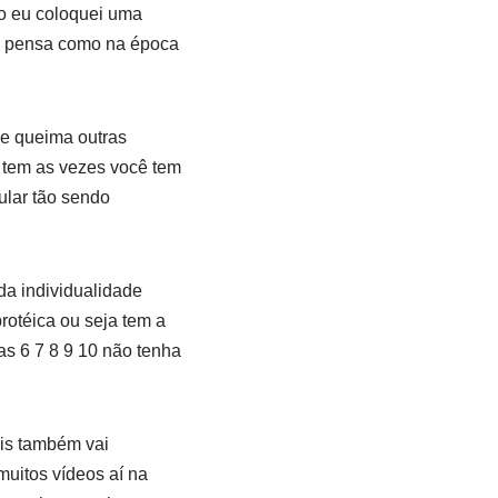
o eu coloquei uma
le pensa como na época
 e queima outras
ê tem as vezes você tem
ular tão sendo
da individualidade
rotéica ou seja tem a
s 6 7 8 9 10 não tenha
is também vai
muitos vídeos aí na