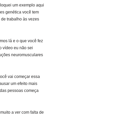
loquei um exemplo aqui
ões genética você tem
de trabalho às vezes
os lá e o que você fez
o vídeo eu não sei
truções neuromusculares
você vai começar essa
causar um efeito mais
a das pessoas começa
uito a ver com falta de