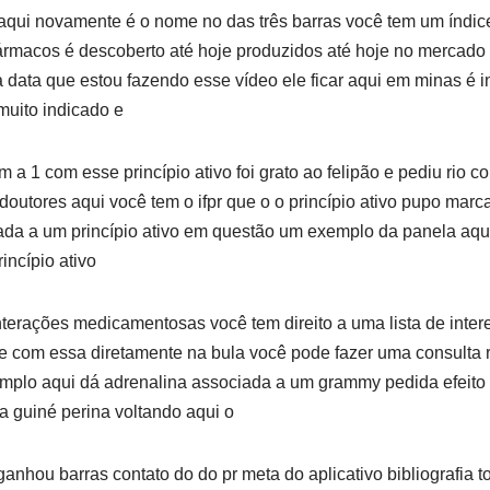
aqui novamente é o nome no das três barras você tem um índic
ármacos é descoberto até hoje produzidos até hoje no mercado 
 data que estou fazendo esse vídeo ele ficar aqui em minas é i
muito indicado e
a 1 com esse princípio ativo foi grato ao felipão e pediu rio c
doutores aqui você tem o ifpr que o o princípio ativo pupo marc
nada a um princípio ativo em questão um exemplo da panela aqu
incípio ativo
nterações medicamentosas você tem direito a uma lista de int
e com essa diretamente na bula você pode fazer uma consulta r
lo aqui dá adrenalina associada a um grammy pedida efeito 
da guiné perina voltando aqui o
nhou barras contato do do pr meta do aplicativo bibliografia t