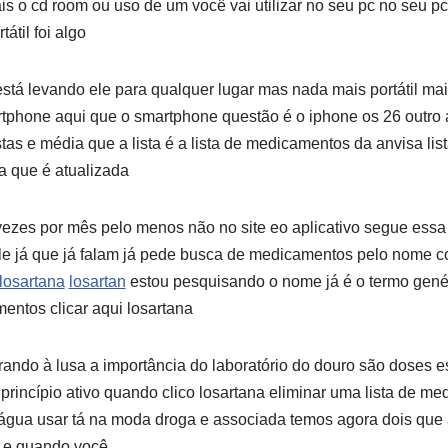
is o cd room ou uso de um você vai utilizar no seu pc no seu pc
átil foi algo
tá levando ele para qualquer lugar mas nada mais portátil mais
rtphone aqui que o smartphone questão é o iphone os 26 outro ap
istas e média que a lista é a lista de medicamentos da anvisa lis
 que é atualizada
vezes por mês pelo menos não no site eo aplicativo segue essa
ele já que já falam já pede busca de medicamentos pelo nome co
losartana
losartan
estou pesquisando o nome já é o termo gené
ntos clicar aqui losartana
rando à lusa a importância do laboratório do douro são doses e
incípio ativo quando clico losartana eliminar uma lista de m
 água usar tá na moda droga e associada temos agora dois que 
 e quando você