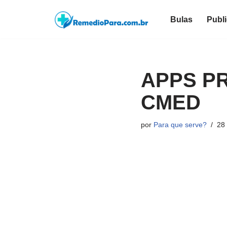
Bulas
Publ
Pular
para
o
conteúdo
APPS PR
CMED
por
Para que serve?
28