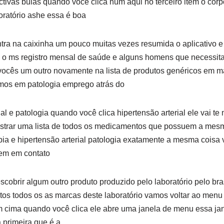
ctivas bulas quando você clica num aqui no terceiro item o corp
oratório ashe essa é boa
tra na caixinha um pouco muitas vezes resumida o aplicativo e
o ms registro mensal de saúde e alguns homens que necessit
 vocês um outro novamente na lista de produtos genéricos em m
mos em patologia emprego atrás do
al e patologia quando você clica hipertensão arterial ele vai te 
mostrar uma lista de todos os medicamentos que possuem a mes
ia e hipertensão arterial patologia exatamente a mesma coisa v
rem em contato
scobrir algum outro produto produzido pelo laboratório pelo bras
tos todos os as marcas deste laboratório vamos voltar ao menu 
m cima quando você clica ele abre uma janela de menu essa j
 primeira que é a