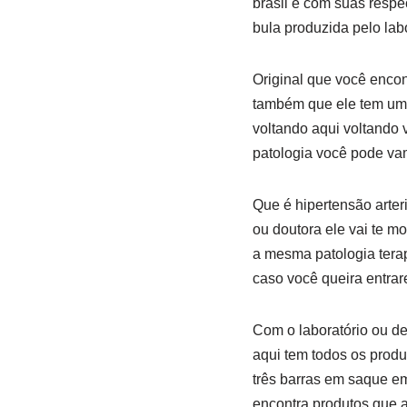
brasil e com suas respe
bula produzida pelo lab
Original que você encon
também que ele tem um 
voltando aqui voltando
patologia você pode va
Que é hipertensão arteri
ou doutora ele vai te 
a mesma patologia terap
caso você queira entra
Com o laboratório ou de
aqui tem todos os produ
três barras em saque e
encontra produtos que a