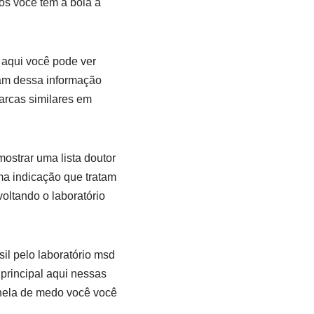
os você tem a bola a
 aqui você pode ver
am dessa informação
arcas similares em
mostrar uma lista doutor
ma indicação que tratam
oltando o laboratório
il pelo laboratório msd
principal aqui nessas
anela de medo você você