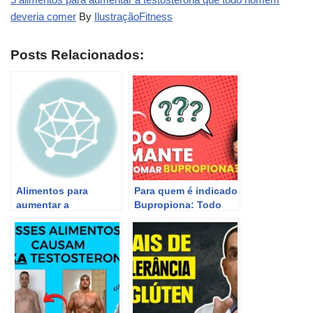
deveria comer
By
IlustraçãoFitness
Posts Relacionados:
Alimentos para
Para quem é indicado
aumentar a
Bupropiona: Todo
testosterona rapido
fumante deveria usar
FÁCIL BARATO
para combater o
excelentes para
cigarro?
aumentar
testosterona