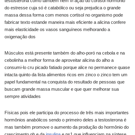
testosterona como também nem vi ação do cortisol hormônio
do estresse cuja só é catabólico ou seja prejudica o grande
massa dessa forma com menos cortisol no organismo pode
fabricar texto estande maneira mais eficiente a alicina confere
mais elasticidade os vasos sanguíneos melhorando a
oxigenação dos
Músculos está presente também do alho-poró na cebola e na
cebolinha a melhor forma de aproveitar alicina do alho a
consumi-lo cru picado fatiado porque alice no permanece quase
intacta quinto da lista alimentos ricos em zinco o zinco tem um
papel fundamental na conquista do resultado de pessoas que
buscam grande massa muscular e que quer melhorar sua
sempre atividades
Físicas pois ele participa do processo de três mais importantes
hormônios anabólicos sendo o primeiro deles a testosterona é
mas também promove o aumento da produção do hormônio do
crescimento gh e da
insulina
e ps1 que influenciam na síntese