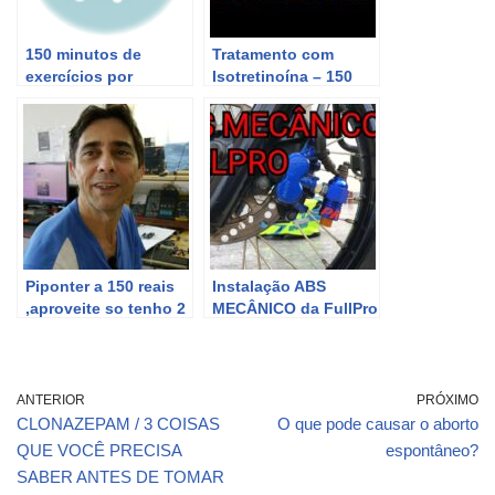
150 minutos de
Tratamento com
exercícios por
Isotretinoína – 150
semana – Animação
Dias / Final
#03
Piponter a 150 reais
Instalação ABS
,aproveite so tenho 2
MECÂNICO da FullPro
– XTZ Crosser 150
ANTERIOR
PRÓXIMO
CLONAZEPAM / 3 COISAS
O que pode causar o aborto
QUE VOCÊ PRECISA
espontâneo?
SABER ANTES DE TOMAR