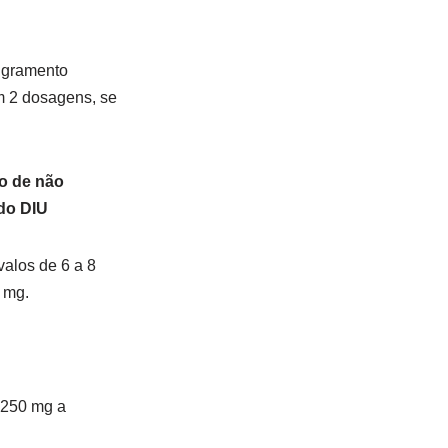
ngramento
m 2 dosagens, se
o de não
 do DIU
valos de 6 a 8
0 mg.
 250 mg a