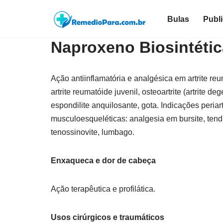
Bulas
Publ
Pular
para
Naproxeno Biosintétic
o
conteúdo
Ação antiinflamatória e analgésica em artrite re
artrite reumatóide juvenil, osteoartrite (artrite de
espondilite anquilosante, gota. Indicações periar
musculoesqueléticas: analgesia em bursite, tendin
tenossinovite, lumbago.
Enxaqueca e dor de cabeça
Ação terapêutica e profilática.
Usos cirúrgicos e traumáticos