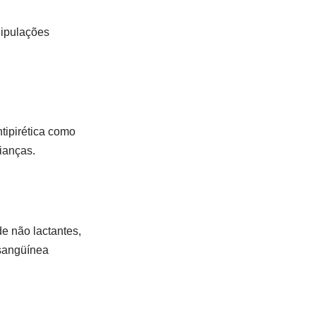
nipulações
ntipirética como
rianças.
e não lactantes,
 sangüínea