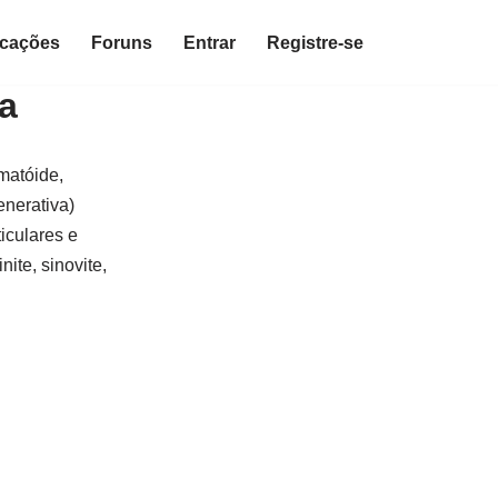
icações
Foruns
Entrar
Registre-se
a
umatóide,
generativa)
ticulares e
ite, sinovite,