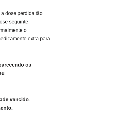
 a dose perdida tão
dose seguinte,
ormalmente o
edicamento extra para
aparecendo os
eu
ade vencido.
ento.