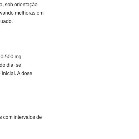
, sob orientação
ervando melhoras em
nuado.
250-500 mg
do dia, se
inicial. A dose
 com intervalos de