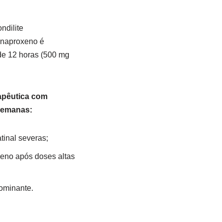
ndilite
e naproxeno é
de 12 horas (500 mg
rapêutica com
 semanas:
tinal severas;
eno após doses altas
dominante.