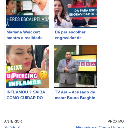
Mariana Weickert
Dá pra escolher
mostra a realidade
engravidar de
das mulheres
Gêmeos? Dra Maira
escalpeladas no Pará
de La Rocque
INFLAMOU ? SAIBA
TV Ara – Acusado de
COMO CUIDAR DO
matar Bruno Braghini
PIERCING
chora ao ser preso e
INFLAMADO | By Cláu
Willian Oliveira
Oliveira
comenta
ANTERIOR
PRÓXIMO
Saúde 3 –
Hiperidrose Como Usar o