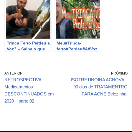
#fluoxetina
#depressão
Trinca Ferro Perdeu a
Meu#Trinca-
Voz? – Saiba o que
ferro#Perdeu#A#Voz
fazer!
ANTERIOR
PRÓXIMO
RETROSPECTIVA |
ISOTRETINOINA ACNOVA –
Medicamentos
90 dias de TRATAMENTRO
DESCONTINUADOS em
PARA ACNE|Belezinha!
2020 – parte 02