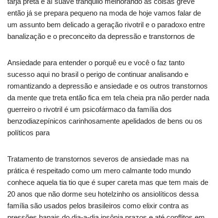
tarja preta e aí suave tranquilo melhorando as coisas greve
então já se prepara pequeno na moda de hoje vamos falar de
um assunto bem delicado a geração rivotril e o paradoxo entre
banalização e o preconceito da depressão e transtornos de
Ansiedade para entender o porquê eu e você o faz tanto
sucesso aqui no brasil o perigo de continuar analisando e
romantizando a depressão e ansiedade e os outros transtornos
da mente que treta então fica em tela cheia pra não perder nada
guerreiro o rivotril é um psicofármaco da família dos
benzodiazepínicos carinhosamente apelidados de bens ou os
políticos para
Tratamento de transtornos severos de ansiedade mas na
prática é respeitado como um mero calmante todo mundo
conhece aquela tia tio que é super careta mas que tem mais de
20 anos que não dorme seu hotelzinho os ansiolíticos dessa
família são usados pelos brasileiros como elixir contra as
pressões banais do dia-a-dia insônia prazos e até conflitos em