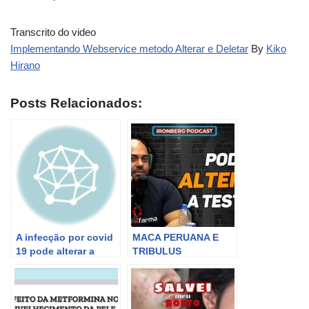
Transcrito do video
Implementando Webservice metodo Alterar e Deletar
By
Kiko
Hirano
Posts Relacionados:
A infecção por covid
MACA PERUANA E
19 pode alterar a
TRIBULUS
tireoide ?
TERRESTRIS PODEM
ALTERAR O EIXO
HORMONAL? –
IRONBERG PODCAST