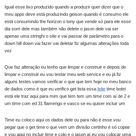
Igual esse lixo produzido quando a produzir quer dizer que o
meu apps deve está produzindo geison quando é consumo ele
está consumindo the horizon o tony que vende só para ele esse
dia som dele mas também não delete o jason dele vai ser
apenas uma stringhi o site e vai passar de parâmetro para o
down hill down vai fazer vai deletar fiz algumas alterações toda
vez
Que faz alteração eu tenho que limpar e construir e depois de
limpar e construir eu vou testar meu web service e eu já fiz
alguns testes vamos verificar o que que tem hoje no meu banco
de dados como é que eu verifico get lista essa
leite
time botei
está ele traz aqui para mim que tem tem um time com aí de 2 e
um time com ed 31 flamengo e vasco se eu quiser incluir um
Time eu coloco aqui os dados dele ou para não é esse vou
pegar que o get time o que vem um divisão certinho é só copiar
e vou aqui no incluir time e colo e o jason aí eu vou colocar uma