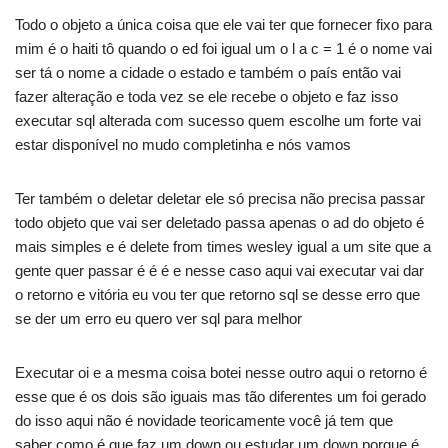
Todo o objeto a única coisa que ele vai ter que fornecer fixo para
mim é o haiti tô quando o ed foi igual um o l a c = 1 é o nome vai
ser tá o nome a cidade o estado e também o país então vai
fazer alteração e toda vez se ele recebe o objeto e faz isso
executar sql alterada com sucesso quem escolhe um forte vai
estar disponível no mudo completinha e nós vamos
Ter também o deletar deletar ele só precisa não precisa passar
todo objeto que vai ser deletado passa apenas o ad do objeto é
mais simples e é delete from times wesley igual a um site que a
gente quer passar é é é e nesse caso aqui vai executar vai dar
o retorno e vitória eu vou ter que retorno sql se desse erro que
se der um erro eu quero ver sql para melhor
Executar oi e a mesma coisa botei nesse outro aqui o retorno é
esse que é os dois são iguais mas tão diferentes um foi gerado
do isso aqui não é novidade teoricamente você já tem que
saber como é que faz um down ou estudar um down porque é