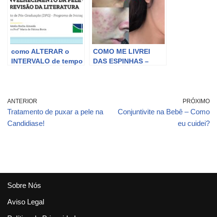
CORTES
como ALTERAR o
COMO ME LIVREI
INTERVALO de tempo
DAS ESPINHAS –
das SETAS DOS
esse método é
MODS no Proton Bus
MILAGROSO! (sem
Simulator!!! – Tutorial
roacutan)
ANTERIOR
PRÓXIMO
Tratamento de puxar a pele na
Conjuntivite na Bebê – Como
Candidiase!
eu cuidei?
Sobre Nós
Aviso Legal